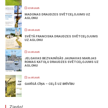
07.08.2026.
MADONAS DRAUDZES SVĒTCEĻOJUMS UZ
AGLONU
08.08.2026.
SVĒTĀ FRANCISKA DRAUDZES SVĒTCEĻOJUMS
UZ AGLONU
10.08.2026.
JELGAVAS BEZVAINĪGĀS JAUNAVAS MARIJAS
ROMAS KATOĻU DRAUDZES SVĒTCEĻOJUMS UZ
AGLONU
14.08.2026.
GARĪGĀ CĪŅA – CEĻŠ UZ BRĪVĪBU
Ziedo!