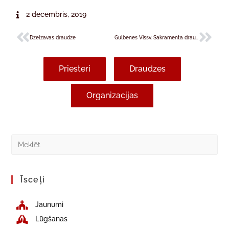
2 decembris, 2019
Dzelzavas draudze
Gulbenes Vissv. Sakramenta draudze
Priesteri
Draudzes
Organizacijas
Īsceļi
Jaunumi
Lūgšanas