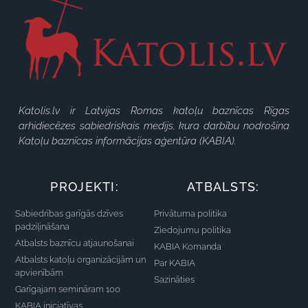
Katolis.lv ir Latvijas Romas katoļu baznīcas Rīgas
arhidiecēzes sabiedriskais medijs, kura darbību nodrošina
Katoļu baznīcas informācijas aģentūra (KABIA).
PROJEKTI:
ATBALSTS:
Sabiedrības garīgās dzīves
Privātuma politika
padziļināšana
Ziedojumu politika
Atbalsts baznīcu atjaunošanai
KABIA Komanda
Atbalsts katoļu organizācijām un
Par KABIA
apvienībām
Sazināties
Garīgajam semināram 100
KABIA iniciatīvas