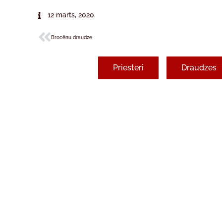
12 marts, 2020
Brocēnu draudze
Priesteri
Draudzes