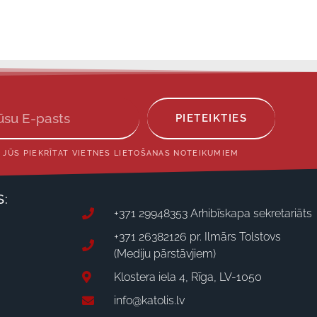
PIETEIKTIES
 JŪS PIEKRĪTAT VIETNES LIETOŠANAS NOTEIKUMIEM
S:
+371 29948353 Arhibīskapa sekretariāts
+371 26382126 pr. Ilmārs Tolstovs
(Mediju pārstāvjiem)
Klostera iela 4, Rīga, LV-1050
info@katolis.lv