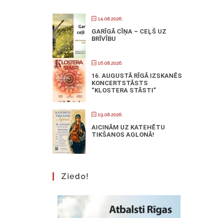
14.08.2026.
GARĪGĀ CĪŅA – CEĻŠ UZ
BRĪVĪBU
16.08.2026.
16. AUGUSTĀ RĪGĀ IZSKANĒS
KONCERTSTĀSTS
“KLOSTERA STĀSTI”
19.08.2026.
AICINĀM UZ KATEHĒTU
TIKŠANOS AGLONĀ!
Ziedo!