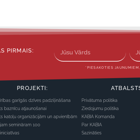
S PIRMAIS:
*PIESAKOTIES JAUNUMIEM,
PROJEKTI:
ATBALST
rības garīgās dzīves padziļināšana
Privātuma politika
ts baznīcu atjaunošanai
Ziedojumu politika
ts katoļu organizācijām un apvienībām
KABIA Komanda
ajam semināram 100
Par KABIA
iniciatīvas
Sazināties