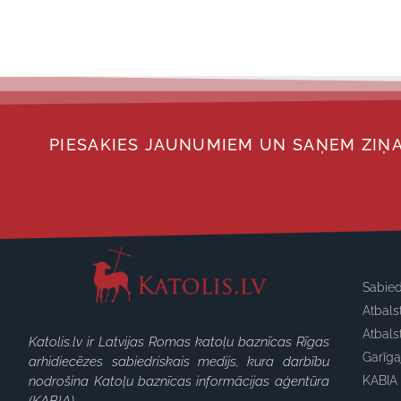
PIESAKIES JAUNUMIEM UN SAŅEM ZIŅA
Sabied
Atbals
Atbals
Katolis.lv ir Latvijas Romas katoļu baznīcas Rīgas
Garīg
arhidiecēzes sabiedriskais medijs, kura darbību
nodrošina Katoļu baznīcas informācijas aģentūra
KABIA 
(KABIA).