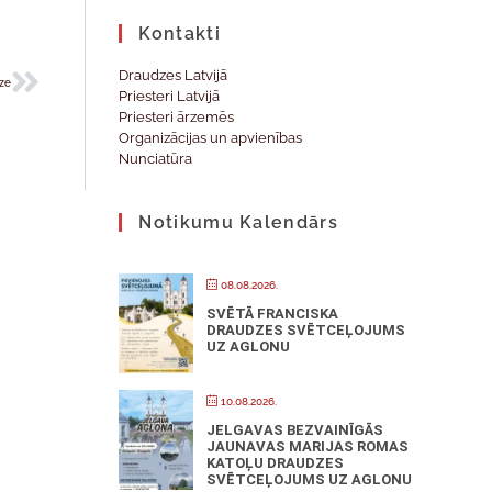
Kontakti
Draudzes Latvijā
dze
Priesteri Latvijā
Priesteri ārzemēs
Organizācijas un apvienības
Nunciatūra
Notikumu Kalendārs
08.08.2026.
SVĒTĀ FRANCISKA
DRAUDZES SVĒTCEĻOJUMS
UZ AGLONU
10.08.2026.
JELGAVAS BEZVAINĪGĀS
JAUNAVAS MARIJAS ROMAS
KATOĻU DRAUDZES
SVĒTCEĻOJUMS UZ AGLONU