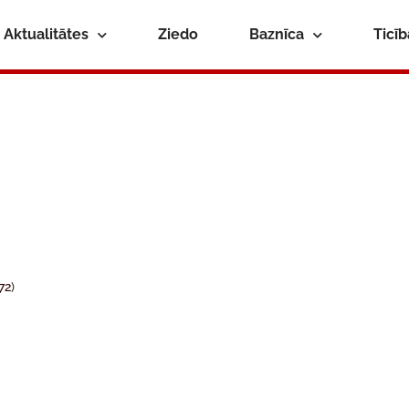
Aktualitātes
Ziedo
Baznīca
Ticī
72
)