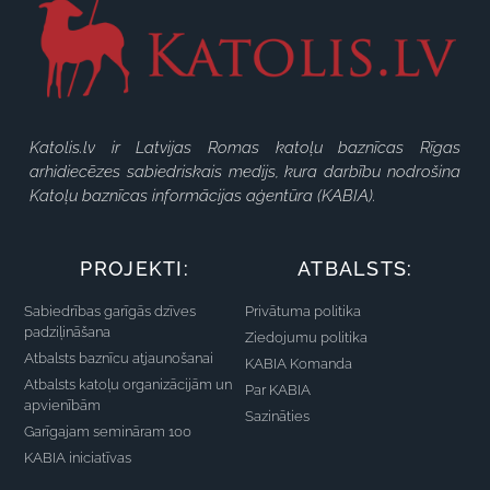
Katolis.lv ir Latvijas Romas katoļu baznīcas Rīgas
arhidiecēzes sabiedriskais medijs, kura darbību nodrošina
Katoļu baznīcas informācijas aģentūra (KABIA).
PROJEKTI:
ATBALSTS:
Sabiedrības garīgās dzīves
Privātuma politika
padziļināšana
Ziedojumu politika
Atbalsts baznīcu atjaunošanai
KABIA Komanda
Atbalsts katoļu organizācijām un
Par KABIA
apvienībām
Sazināties
Garīgajam semināram 100
KABIA iniciatīvas