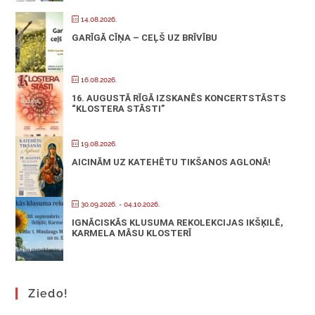
14.08.2026.
GARĪGĀ CĪŅA – CEĻŠ UZ BRĪVĪBU
16.08.2026.
16. AUGUSTĀ RĪGĀ IZSKANĒS KONCERTSTĀSTS
“KLOSTERA STĀSTI”
19.08.2026.
AICINĀM UZ KATEHĒTU TIKŠANOS AGLONĀ!
30.09.2026.
- 04.10.2026.
IGNĀCISKĀS KLUSUMA REKOLEKCIJAS IKŠĶILĒ,
KARMELA MĀSU KLOSTERĪ
Ziedo!