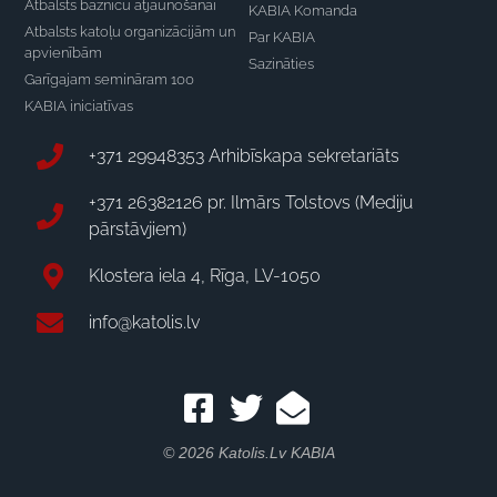
Atbalsts baznīcu atjaunošanai
KABIA Komanda
Atbalsts katoļu organizācijām un
Par KABIA
apvienībām
Sazināties
Garīgajam semināram 100
KABIA iniciatīvas
+371 29948353 Arhibīskapa sekretariāts
+371 26382126 pr. Ilmārs Tolstovs (Mediju
pārstāvjiem)
Klostera iela 4, Rīga, LV-1050
info@katolis.lv
© 2026 Katolis.lv KABIA