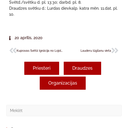
Svētd./svētku d. pl. 13:30; darbd. pl. 8.
Draudzes svētku d.: Lurdas dievkalp. katra mēn. 11.dat. pl.
10.
20 aprīlis, 2020
Kupravas Svētā Ignācija no Lojolas draudze
Lauderu lūgšanu vieta
Priesteri
Draudzes
Organizacijas