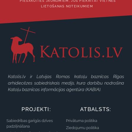
*PIESAKOTIES JAUNUMIEM, JŪS PIEKRĪTAT VIETNES
LIETOŠANAS NOTEIKUMIEM
Katolis.lv ir Latvijas Romas katoļu baznīcas Rīgas
arhidiecēzes sabiedriskais medijs, kura darbību nodrošina
Katoļu baznīcas informācijas aģentūra (KABIA).
PROJEKTI:
ATBALSTS:
Sabiedrības garīgās dzīves
Privātuma politika
padziļināšana
Ziedojumu politika