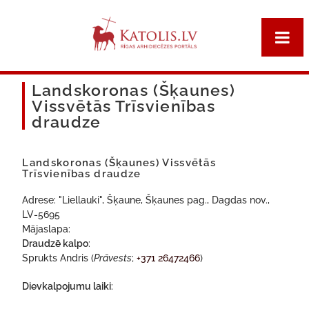
Landskoronas (Šķaunes)
Vissvētās Trīsvienības
draudze
Landskoronas (Šķaunes) Vissvētās
Trīsvienības draudze
Adrese: "Liellauki", Šķaune, Šķaunes pag., Dagdas nov.,
LV-5695
Mājaslapa:
Draudzē kalpo
:
Sprukts Andris (
Prāvests
;
+371 26472466
)
Dievkalpojumu laiki
: