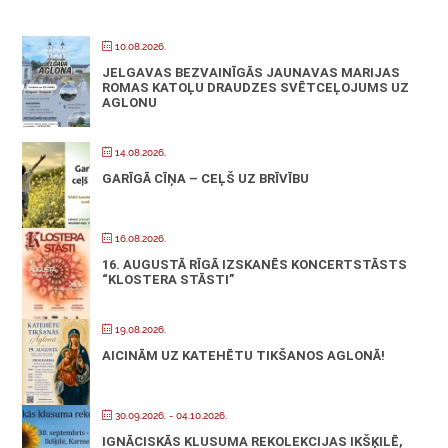
10.08.2026.
JELGAVAS BEZVAINĪGĀS JAUNAVAS MARIJAS
ROMAS KATOĻU DRAUDZES SVĒTCEĻOJUMS UZ
AGLONU
14.08.2026.
GARĪGĀ CĪŅA – CEĻŠ UZ BRĪVĪBU
16.08.2026.
16. AUGUSTĀ RĪGĀ IZSKANĒS KONCERTSTĀSTS
“KLOSTERA STĀSTI”
19.08.2026.
AICINĀM UZ KATEHĒTU TIKŠANOS AGLONĀ!
30.09.2026.
- 04.10.2026.
IGNĀCISKĀS KLUSUMA REKOLEKCIJAS IKŠĶILĒ,