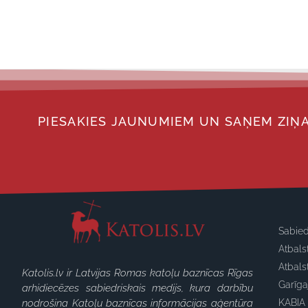
PIESAKIES JAUNUMIEM UN SAŅEM ZIŅA
Sabied
Atbals
Atbals
Katolis.lv ir Latvijas Romas katoļu baznīcas Rīgas
Garīg
arhidiecēzes sabiedriskais medijs, kura darbību
nodrošina Katoļu baznīcas informācijas aģentūra
KABIA 