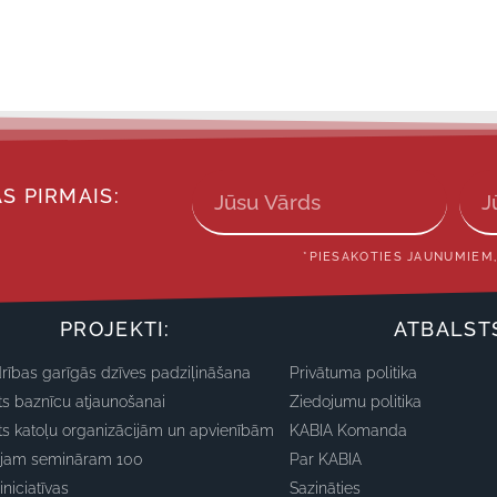
S PIRMAIS:
*PIESAKOTIES JAUNUMIEM,
PROJEKTI:
ATBALST
rības garīgās dzīves padziļināšana
Privātuma politika
ts baznīcu atjaunošanai
Ziedojumu politika
ts katoļu organizācijām un apvienībām
KABIA Komanda
ajam semināram 100
Par KABIA
iniciatīvas
Sazināties