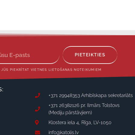
PIETEIKTIES
 JŪS PIEKRĪTAT VIETNES LIETOŠANAS NOTEIKUMIEM
S:
+371 29948353 Arhibīskapa sekretariāts
+371 26382126 pr. Ilmārs Tolstovs
(Mediju pārstāvjiem)
Klostera iela 4, Rīga, LV-1050
info@katolis.lv