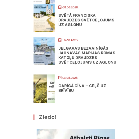
08.08.2026.
SVĒTĀ FRANCISKA
DRAUDZES SVĒTCEĻOJUMS
UZ AGLONU
10.08.2026.
JELGAVAS BEZVAINĪGĀS
JAUNAVAS MARIJAS ROMAS
KATOĻU DRAUDZES
SVĒTCEĻOJUMS UZ AGLONU
14.08.2026.
GARĪGĀ CĪŅA – CEĻŠ UZ
BRĪVĪBU
Ziedo!