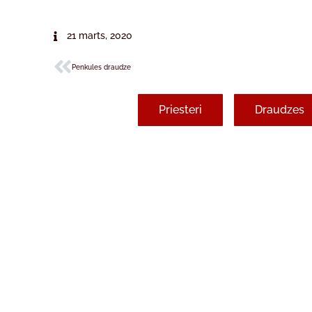
21 marts, 2020
Penkules draudze
Priesteri
Draudzes