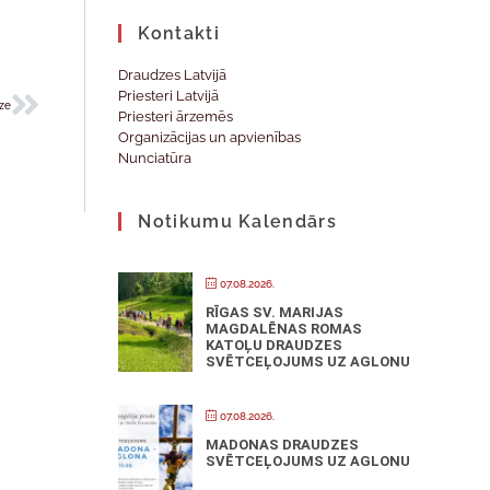
Kontakti
Draudzes Latvijā
Priesteri Latvijā
ze
Priesteri ārzemēs
Organizācijas un apvienības
Nunciatūra
Notikumu Kalendārs
07.08.2026.
RĪGAS SV. MARIJAS
MAGDALĒNAS ROMAS
KATOĻU DRAUDZES
SVĒTCEĻOJUMS UZ AGLONU
07.08.2026.
MADONAS DRAUDZES
SVĒTCEĻOJUMS UZ AGLONU