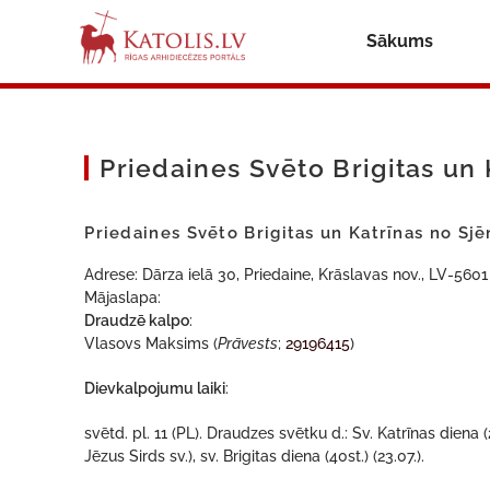
Sākums
Priedaines Svēto Brigitas un
Priedaines Svēto Brigitas un Katrīnas no Sj
Adrese: Dārza ielā 30, Priedaine, Krāslavas nov., LV-5601
Mājaslapa:
Draudzē kalpo
:
Vlasovs Maksims (
Prāvests
;
29196415
)
Dievkalpojumu laiki
:
svētd. pl. 11 (PL). Draudzes svētku d.: Sv. Katrīnas diena 
Jēzus Sirds sv.), sv. Brigitas diena (40st.) (23.07.).