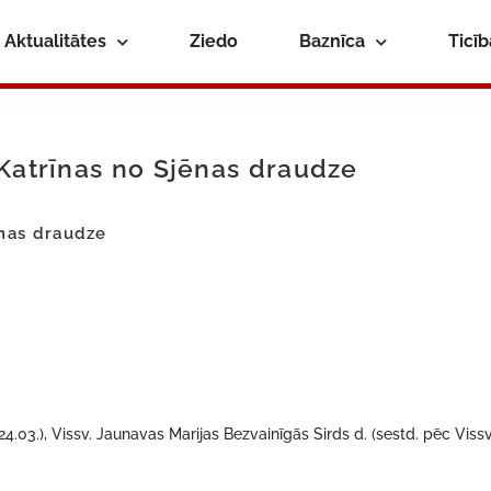
Aktualitātes
Ziedo
Baznīca
Ticī
 Katrīnas no Sjēnas draudze
ēnas draudze
(24.03.), Vissv. Jaunavas Marijas Bezvainīgās Sirds d. (sestd. pēc Vissv