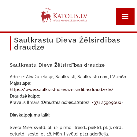
Saulkrastu Dieva Žēlsirdības
draudze
Saulkrastu Dieva Žēlsirdības draudze
Adrese: Ainažu iela 42, Saulkrasti, Saulkrastu nov., LV-2160
Mājaslapa:
https://www.saulkrastudievazelsirdibasdraudze.lv/
Draudzē kalpo
:
Kravalis Ilmārs (
Draudzes administrators
;
+371 25909060
)
Dievkalpojumu laiki
:
Svētā Mise: svētd. pl. 12, pirmd., trešd., piektd. pl. 7, otrd.,
ceturtd., sestd. pl. 18. Mēn. I svētd. pl.11 adorācija.