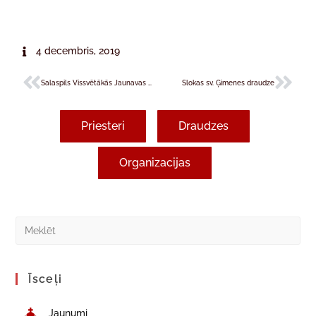
4 decembris, 2019
Salaspils Vissvētākās Jaunavas Marijas – Rožukroņa Karalienes draudze
Slokas sv. Ģimenes draudze
Priesteri
Draudzes
Organizacijas
Īsceļi
Jaunumi