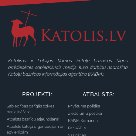
Katolis.lv ir Latvijas Romas katoļu baznīcas Rīgas
arhidiecēzes sabiedriskais medijs, kura darbību nodrošina
Katoļu baznīcas informācijas aģentūra (KABIA).
PROJEKTI:
ATBALSTS:
Sabiedrības garīgās dzīves
Privātuma politika
padziļināšana
Ziedojumu politika
Atbalsts baznīcu atjaunošanai
KABIA Komanda
Atbalsts katoļu organizācijām un
Par KABIA
apvienībām
Sazināties