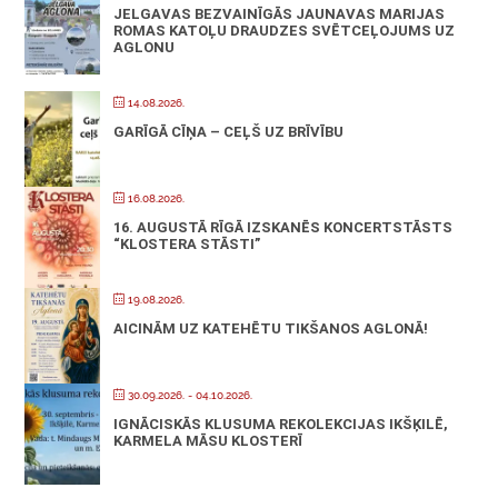
JELGAVAS BEZVAINĪGĀS JAUNAVAS MARIJAS
ROMAS KATOĻU DRAUDZES SVĒTCEĻOJUMS UZ
AGLONU
14.08.2026.
GARĪGĀ CĪŅA – CEĻŠ UZ BRĪVĪBU
16.08.2026.
16. AUGUSTĀ RĪGĀ IZSKANĒS KONCERTSTĀSTS
“KLOSTERA STĀSTI”
19.08.2026.
AICINĀM UZ KATEHĒTU TIKŠANOS AGLONĀ!
30.09.2026.
- 04.10.2026.
IGNĀCISKĀS KLUSUMA REKOLEKCIJAS IKŠĶILĒ,
KARMELA MĀSU KLOSTERĪ