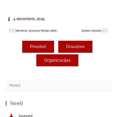
4 decembris, 2019
Valmieras Jaunavas Marijas debesīs uzņemšanas draudze
Zaubes draudze
Priesteri
Draudzes
Organizacijas
Īsceļi
Jaunumi