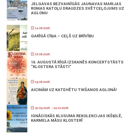
JELGAVAS BEZVAINĪGĀS JAUNAVAS MARIJAS
ROMAS KATOĻU DRAUDZES SVĒTCEĻOJUMS UZ
AGLONU
14.08.2026.
GARĪGĀ CĪŅA – CEĻŠ UZ BRĪVĪBU
16.08.2026.
16. AUGUSTĀ RĪGĀ IZSKANĒS KONCERTSTĀSTS
“KLOSTERA STĀSTI”
19.08.2026.
AICINĀM UZ KATEHĒTU TIKŠANOS AGLONĀ!
30.09.2026.
- 04.10.2026.
IGNĀCISKĀS KLUSUMA REKOLEKCIJAS IKŠĶILĒ,
KARMELA MĀSU KLOSTERĪ