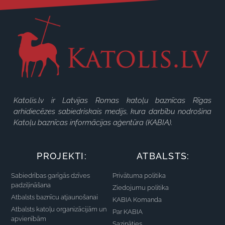
Katolis.lv ir Latvijas Romas katoļu baznīcas Rīgas
arhidiecēzes sabiedriskais medijs, kura darbību nodrošina
Katoļu baznīcas informācijas aģentūra (KABIA).
PROJEKTI:
ATBALSTS:
Sabiedrības garīgās dzīves
Privātuma politika
padziļināšana
Ziedojumu politika
Atbalsts baznīcu atjaunošanai
KABIA Komanda
Atbalsts katoļu organizācijām un
Par KABIA
apvienībām
Sazināties