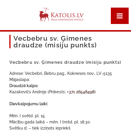
Vecbebru sv. Ģimenes
draudze (misiju punkts)
Vecbebru sv. Ģimenes draudze (misiju punkts)
Adrese: Vecbebri, Bebru pag., Kokneses nov., LV-5135
Mājaslapa:
Draudzē kalpo
:
Kazakevičs Andrejs (
Prāvests
;
+371 26548498
)
Dievkalpojumu laiki
:
Mēn. I svētd. pl. 15.
Mācību gada laikā – mēn. I trešd. pl. 18.30.
Svētku d. – tiek izziņots iepriekš