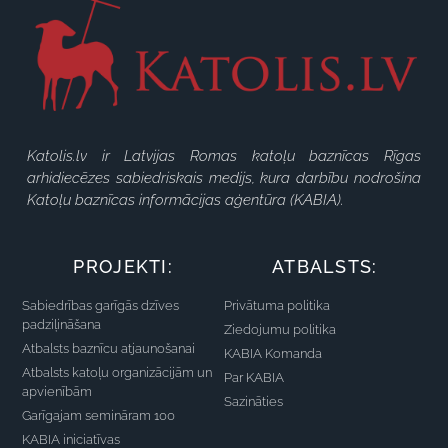
Katolis.lv ir Latvijas Romas katoļu baznīcas Rīgas
arhidiecēzes sabiedriskais medijs, kura darbību nodrošina
Katoļu baznīcas informācijas aģentūra (KABIA).
PROJEKTI:
ATBALSTS:
Sabiedrības garīgās dzīves
Privātuma politika
padziļināšana
Ziedojumu politika
Atbalsts baznīcu atjaunošanai
KABIA Komanda
Atbalsts katoļu organizācijām un
Par KABIA
apvienībām
Sazināties
Garīgajam semināram 100
KABIA iniciatīvas