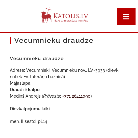
Vecumnieku draudze
Vecumnieku draudze
Adrese: Vecumnieki, Vecumnieku nov., LV-3933 (dievk.
notiek Ev. luterāņu baznīcā)
Mājaslapa:
Draudzē kalpo
:
Mediņš Andrejs (
Prāvests
;
+371 26411090
)
Dievkalpojumu laiki
:
mēn. II sestd. pl.14