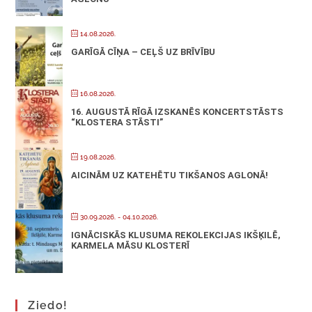
14.08.2026.
GARĪGĀ CĪŅA – CEĻŠ UZ BRĪVĪBU
16.08.2026.
16. AUGUSTĀ RĪGĀ IZSKANĒS KONCERTSTĀSTS
“KLOSTERA STĀSTI”
19.08.2026.
AICINĀM UZ KATEHĒTU TIKŠANOS AGLONĀ!
30.09.2026.
- 04.10.2026.
IGNĀCISKĀS KLUSUMA REKOLEKCIJAS IKŠĶILĒ,
KARMELA MĀSU KLOSTERĪ
Ziedo!