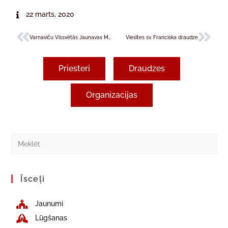
22 marts, 2020
Varnaviču Vissvētās Jaunavas Marijas draudze
Viesītes sv. Franciska draudze
Priesteri
Draudzes
Organizacijas
Īsceļi
Jaunumi
Lūgšanas