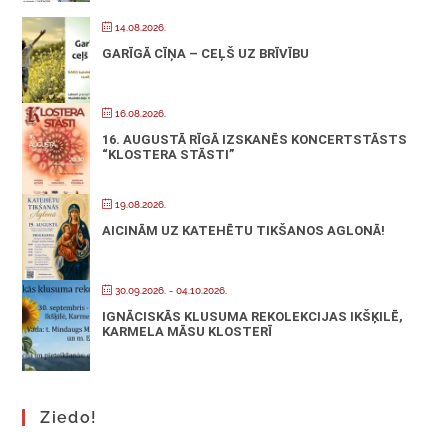
14.08.2026.
GARĪGĀ CĪŅA – CEĻŠ UZ BRĪVĪBU
16.08.2026.
16. AUGUSTĀ RĪGĀ IZSKANĒS KONCERTSTĀSTS
“KLOSTERA STĀSTI”
19.08.2026.
AICINĀM UZ KATEHĒTU TIKŠANOS AGLONĀ!
30.09.2026.
- 04.10.2026.
IGNĀCISKĀS KLUSUMA REKOLEKCIJAS IKŠĶILĒ,
KARMELA MĀSU KLOSTERĪ
Ziedo!