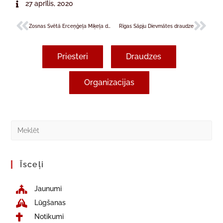
27 aprīlis, 2020
Zosnas Svētā Erceņģeļa Miķeļa draudze
Rīgas Sāpju Dievmātes draudze
Priesteri
Draudzes
Organizacijas
Īsceļi
Jaunumi
Lūgšanas
Notikumi