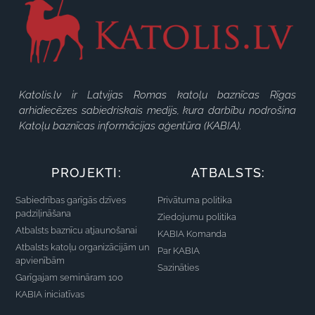
Katolis.lv ir Latvijas Romas katoļu baznīcas Rīgas
arhidiecēzes sabiedriskais medijs, kura darbību nodrošina
Katoļu baznīcas informācijas aģentūra (KABIA).
PROJEKTI:
ATBALSTS:
Sabiedrības garīgās dzīves
Privātuma politika
padziļināšana
Ziedojumu politika
Atbalsts baznīcu atjaunošanai
KABIA Komanda
Atbalsts katoļu organizācijām un
Par KABIA
apvienībām
Sazināties
Garīgajam semināram 100
KABIA iniciatīvas