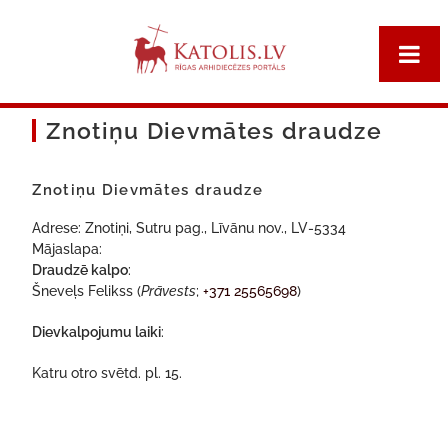
Znotiņu Dievmātes draudze
Znotiņu Dievmātes draudze
Adrese: Znotiņi, Sutru pag., Līvānu nov., LV-5334
Mājaslapa:
Draudzē kalpo
:
Šneveļs Felikss (
Prāvests
;
+371 25565698
)
Dievkalpojumu laiki
:
Katru otro svētd. pl. 15.