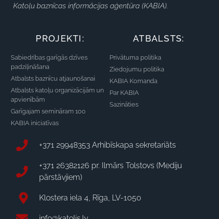
Katoļu baznīcas informācijas aģentūra (KABIA).
PROJEKTI:
ATBALSTS:
Sabiedrības garīgās dzīves
Privātuma politika
padziļināšana
Ziedojumu politika
Atbalsts baznīcu atjaunošanai
KABIA Komanda
Atbalsts katoļu organizācijām un
Par KABIA
apvienībām
Sazināties
Garīgajam semināram 100
KABIA iniciatīvas
+371 29948353 Arhibīskapa sekretariāts
+371 26382126 pr. Ilmārs Tolstovs (Mediju
pārstāvjiem)
Klostera iela 4, Rīga, LV-1050
info@katolis.lv