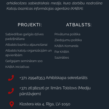
arhidiecēzes sabiedriskais medijs, kura darbību nodrošina
Katoļu baznīcas informācijas aģentūra (KABIA).
PROJEKTI:
ATBALSTS:
Sabiedrības garīgās dzīves
Privātuma politika
padziļināšana
Ziedojumu politika
Atbalsts baznīcu atjaunošanai
KABIA Komanda
Atbalsts katoļu organizācijām un
Par KABIA
apvienībām
Sazināties
Garīgajam semināram 100
KABIA iniciatīvas
+371 29948353 Arhibīskapa sekretariāts
+371 26382126 pr. Ilmārs Tolstovs (Mediju
pārstāvjiem)
Klostera iela 4, Rīga, LV-1050