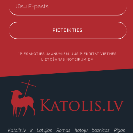
PIETEIKTIES
*PIESAKOTIES JAUNUMIEM, JŪS PIEKRĪTAT VIETNES
LIETOŠANAS NOTEIKUMIEM
Katolis.lv ir Latvijas Romas katoļu baznīcas Rīgas