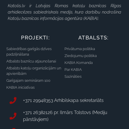
Katolis.lv ir Latvijas Romas katoļu baznīcas Rīgas
arhidiecēzes sabiedriskais medijs, kura darbību nodrošina
Katoļu baznīcas informācijas aģentūra (KABIA).
PROJEKTI:
ATBALSTS:
Sabiedrības garīgās dzīves
Privātuma politika
padziļināšana
Ziedojumu politika
Atbalsts baznīcu atjaunošanai
KABIA Komanda
Atbalsts katoļu organizācijām un
Par KABIA
apvienībām
Sazināties
Garīgajam semināram 100
KABIA iniciatīvas
+371 29948353 Arhibīskapa sekretariāts
+371 26382126 pr. Ilmārs Tolstovs (Mediju
pārstāvjiem)