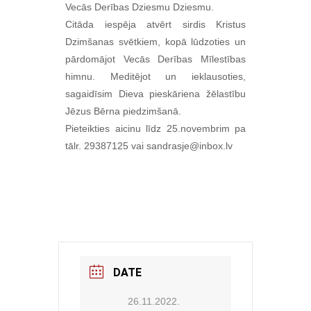
Vecās Derības Dziesmu Dziesmu.
Citāda iespēja atvērt sirdis Kristus
Dzimšanas svētkiem, kopā lūdzoties un
pārdomājot Vecās Derības Mīlestības
himnu. Meditējot un ieklausoties,
sagaidīsim Dieva pieskāriena žēlastību
Jēzus Bērna piedzimšanā.
Pieteikties aicinu līdz 25.novembrim pa
tālr. 29387125 vai sandrasje@inbox.lv
DATE
26.11.2022.