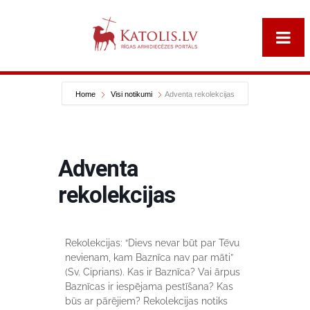
Home
Visi notikumi
Adventa rekolekcijas
Adventa
rekolekcijas
Rekolekcijas: “Dievs nevar būt par Tēvu
nevienam, kam Baznīca nav par māti”
(Sv. Ciprians). Kas ir Baznīca? Vai ārpus
Baznīcas ir iespējama pestīšana? Kas
būs ar pārējiem? Rekolekcijas notiks