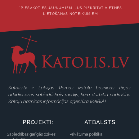
*PIESAKOTIES JAUNUMIEM, JŪS PIEKRĪTAT VIETNES
LIETOŠANAS NOTEIKUMIEM
Katolis.lv ir Latvijas Romas katoļu baznīcas Rīgas
arhidiecēzes sabiedriskais medijs, kura darbību nodrošina
Katoļu baznīcas informācijas aģentūra (KABIA).
PROJEKTI:
ATBALSTS:
Sabiedrības garīgās dzīves
Privātuma politika