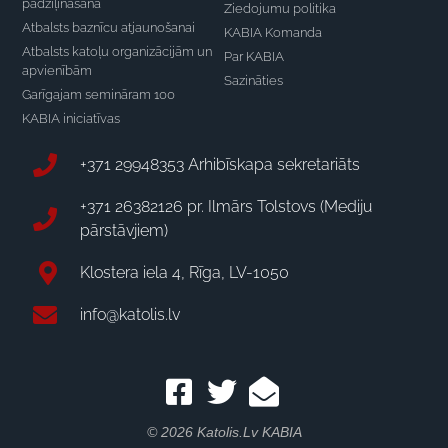
padziļināšana
Ziedojumu politika
Atbalsts baznīcu atjaunošanai
KABIA Komanda
Atbalsts katoļu organizācijām un
Par KABIA
apvienībām
Sazināties
Garīgajam semināram 100
KABIA iniciatīvas
+371 29948353 Arhibīskapa sekretariāts
+371 26382126 pr. Ilmārs Tolstovs (Mediju
pārstāvjiem)
Klostera iela 4, Rīga, LV-1050
info@katolis.lv
© 2026 Katolis.lv KABIA