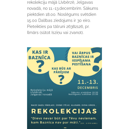
rekolekciju mājā Līvbērzē, Jelgavas
novadā, no 11.-13.decembrim. Sākums
piektdien 18.00. Noslēgums svētdien
15.00 Dalības ziedojums ir 30 eiro.
Pieteikties pa tālruni 26382126, pr.
Ilmārs (sūtot īsziņu vai zvanot).