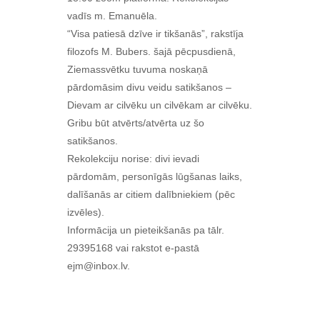
vadīs m. Emanuēla.
“Visa patiesā dzīve ir tikšanās”, rakstīja
filozofs M. Bubers. šajā pēcpusdienā,
Ziemassvētku tuvuma noskaņā
pārdomāsim divu veidu satikšanos –
Dievam ar cilvēku un cilvēkam ar cilvēku.
Gribu būt atvērts/atvērta uz šo
satikšanos.
Rekolekciju norise: divi ievadi
pārdomām, personīgās lūgšanas laiks,
dalīšanās ar citiem dalībniekiem (pēc
izvēles).
Informācija un pieteikšanās pa tālr.
29395168 vai rakstot e-pastā
ejm@inbox.lv.