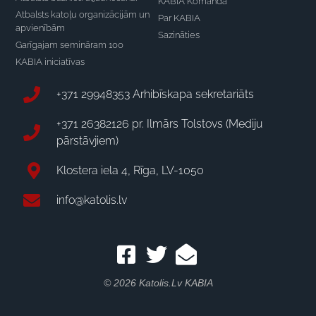
KABIA Komanda
Atbalsts katoļu organizācijām un
Par KABIA
apvienībām
Sazināties
Garīgajam semināram 100
KABIA iniciatīvas
+371 29948353 Arhibīskapa sekretariāts
+371 26382126 pr. Ilmārs Tolstovs (Mediju
pārstāvjiem)
Klostera iela 4, Rīga, LV-1050
info@katolis.lv
© 2026 Katolis.lv KABIA