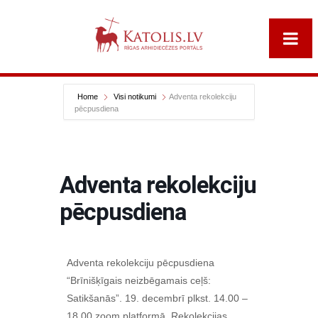
Home
Visi notikumi
Adventa rekolekciju
pēcpusdiena
Adventa rekolekciju
pēcpusdiena
Adventa rekolekciju pēcpusdiena
“Brīnišķīgais neizbēgamais ceļš:
Satikšanās”. 19. decembrī plkst. 14.00 –
18.00 zoom platformā. Rekolekcijas