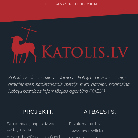
LIETOŠANAS NOTEIKUMIEM
Katolis.lv ir Latvijas Romas katoļu baznīcas Rīgas
arhidiecēzes sabiedriskais medijs, kura darbību nodrošina
Katoļu baznīcas informācijas aģentūra (KABIA).
PROJEKTI:
ATBALSTS:
Sabiedrības garīgās dzīves
Privātuma politika
padziļināšana
Ziedojumu politika
Atbalsts baznīcu atjaunošanai