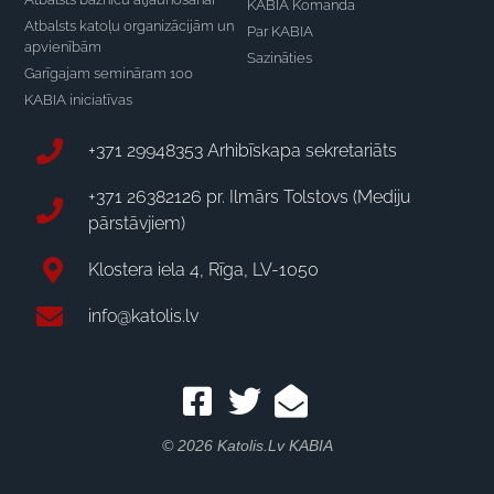
KABIA Komanda
Atbalsts katoļu organizācijām un
Par KABIA
apvienībām
Sazināties
Garīgajam semināram 100
KABIA iniciatīvas
+371 29948353 Arhibīskapa sekretariāts
+371 26382126 pr. Ilmārs Tolstovs (Mediju
pārstāvjiem)
Klostera iela 4, Rīga, LV-1050
info@katolis.lv
© 2026 Katolis.lv KABIA