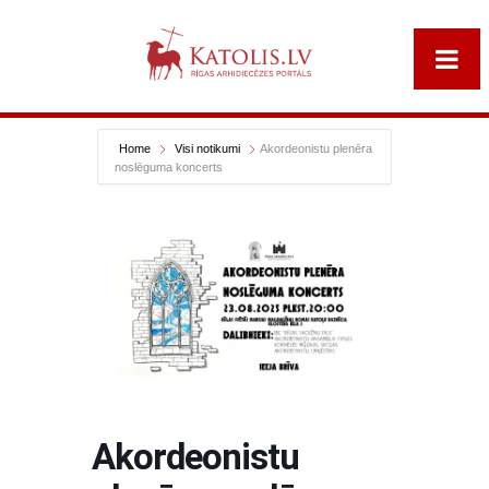
Home
Visi notikumi
Akordeonistu plenēra
noslēguma koncerts
Akordeonistu