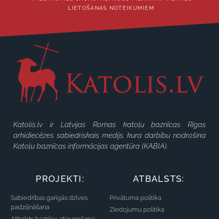
LIETOŠANAS NOTEIKUMIEM
Katolis.lv ir Latvijas Romas katoļu baznīcas Rīgas
arhidiecēzes sabiedriskais medijs, kura darbību nodrošina
Katoļu baznīcas informācijas aģentūra (KABIA).
PROJEKTI:
ATBALSTS:
Sabiedrības garīgās dzīves
Privātuma politika
padziļināšana
Ziedojumu politika
Atbalsts baznīcu atjaunošanai