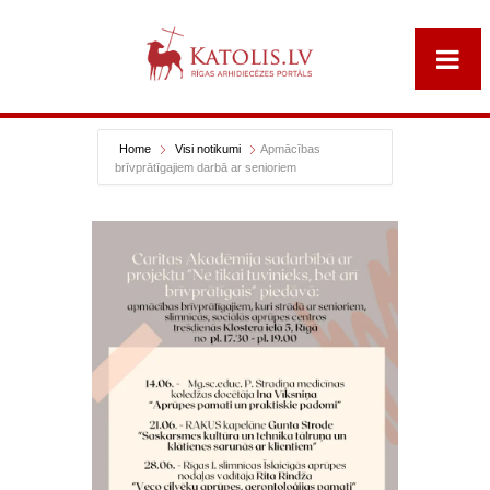
Home
Visi notikumi
Apmācības
brīvprātīgajiem darbā ar senioriem