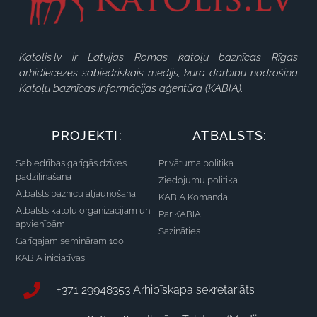
Katolis.lv ir Latvijas Romas katoļu baznīcas Rīgas
arhidiecēzes sabiedriskais medijs, kura darbību nodrošina
Katoļu baznīcas informācijas aģentūra (KABIA).
PROJEKTI:
ATBALSTS:
Sabiedrības garīgās dzīves
Privātuma politika
padziļināšana
Ziedojumu politika
Atbalsts baznīcu atjaunošanai
KABIA Komanda
Atbalsts katoļu organizācijām un
Par KABIA
apvienībām
Sazināties
Garīgajam semināram 100
KABIA iniciatīvas
+371 29948353 Arhibīskapa sekretariāts