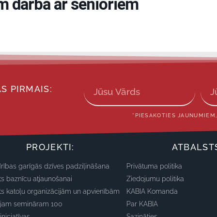
m darbā ar senioriem
S PIRMAIS:
*PIESAKOTIES JAUNUMIEM,
PROJEKTI:
ATBALST
rības garīgās dzīves padziļināšana
Privātuma politika
ts baznīcu atjaunošanai
Ziedojumu politika
ts katoļu organizācijām un apvienībām
KABIA Komanda
ajam semināram 100
Par KABIA
iniciatīvas
Sazināties