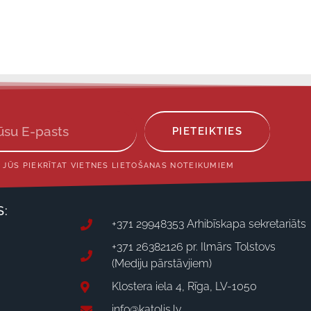
PIETEIKTIES
 JŪS PIEKRĪTAT VIETNES LIETOŠANAS NOTEIKUMIEM
S:
+371 29948353 Arhibīskapa sekretariāts
+371 26382126 pr. Ilmārs Tolstovs
(Mediju pārstāvjiem)
Klostera iela 4, Rīga, LV-1050
info@katolis.lv