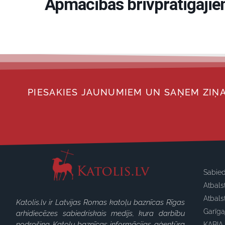
Apmācības brīvprātīgajie
PIESAKIES JAUNUMIEM UN SAŅEM ZIŅA
Sabied
Atbals
Atbals
Katolis.lv ir Latvijas Romas katoļu baznīcas Rīgas
Garīg
arhidiecēzes sabiedriskais medijs, kura darbību
nodrošina Katoļu baznīcas informācijas aģentūra
KABIA 