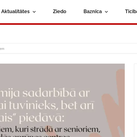
Aktualitātes
Ziedo
Baznīca
Ticī
iem