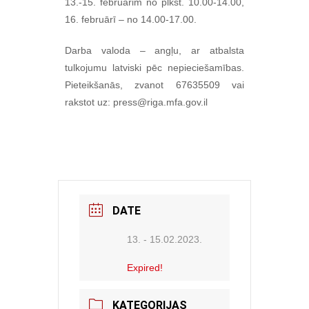
13.-15. februārim no plkst. 10.00-14.00,
16. februārī – no 14.00-17.00.
Darba valoda – angļu, ar atbalsta
tulkojumu latviski pēc nepieciešamības.
Pieteikšanās, zvanot 67635509 vai
rakstot uz: press@riga.mfa.gov.il
DATE
13. - 15.02.2023.
Expired!
KATEGORIJAS