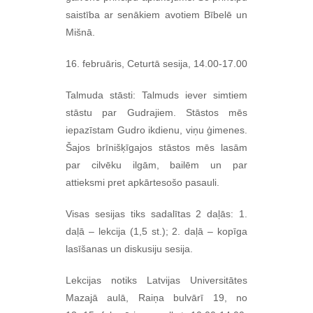
saistība ar senākiem avotiem Bībelē un
Mišnā.
16. februāris, Ceturtā sesija, 14.00-17.00
Talmuda stāsti: Talmuds iever simtiem
stāstu par Gudrajiem. Stāstos mēs
iepazīstam Gudro ikdienu, viņu ģimenes.
Šajos brīnišķīgajos stāstos mēs lasām
par cilvēku ilgām, bailēm un par
attieksmi pret apkārtesošo pasauli.
Visas sesijas tiks sadalītas 2 daļās: 1.
daļā – lekcija (1,5 st.); 2. daļā – kopīga
lasīšanas un diskusiju sesija.
Lekcijas notiks Latvijas Universitātes
Mazajā aulā, Raiņa bulvārī 19, no