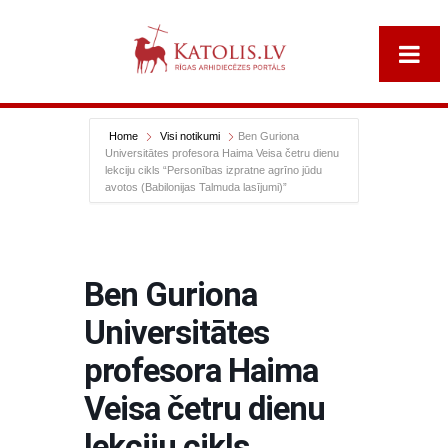
Home
Visi notikumi
Ben Guriona
Universitātes profesora Haima Veisa četru dienu
lekciju cikls “Personības izpratne agrīno jūdu
avotos (Babilonijas Talmuda lasījumi)”
Ben Guriona
Universitātes
profesora Haima
Veisa četru dienu
lekciju cikls