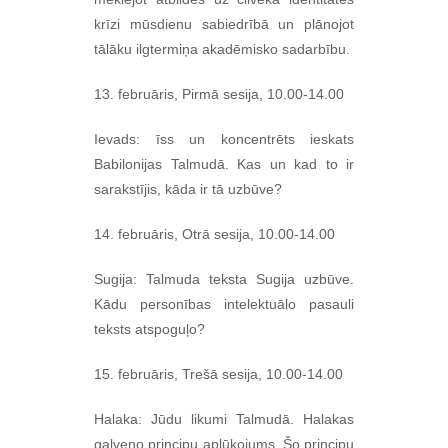
krīzi mūsdienu sabiedrībā un plānojot
tālāku ilgtermiņa akadēmisko sadarbību.
13. februāris, Pirmā sesija, 10.00-14.00
Ievads: īss un koncentrēts ieskats
Babilonijas Talmudā. Kas un kad to ir
sarakstījis, kāda ir tā uzbūve?
14. februāris, Otrā sesija, 10.00-14.00
Sugija: Talmuda teksta Sugija uzbūve.
Kādu personības intelektuālo pasauli
teksts atspoguļo?
15. februāris, Trešā sesija, 10.00-14.00
Halaka: Jūdu likumi Talmudā. Halakas
galveno principu aplūkojums. Šo principu