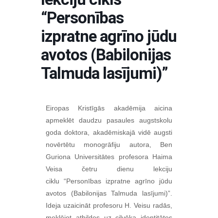
“Personības
izpratne agrīno jūdu
avotos (Babilonijas
Talmuda lasījumi)”
Eiropas Kristīgās akadēmija aicina
apmeklēt daudzu pasaules augstskolu
goda doktora, akadēmiskajā vidē augsti
novērtētu monogrāfiju autora, Ben
Guriona Universitātes profesora Haima
Veisa četru dienu lekciju
ciklu
“Personības izpratne agrīno jūdu
avotos (Babilonijas Talmuda lasījumi)”.
Ideja uzaicināt profesoru H. Veisu radās,
meklējot atbildes uz cilvēka identitātes