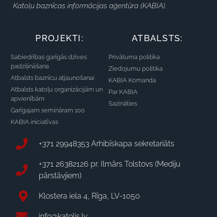
Katoļu baznīcas informācijas aģentūra (KABIA).
PROJEKTI:
ATBALSTS:
Sabiedrības garīgās dzīves
Privātuma politika
padziļināšana
Ziedojumu politika
Atbalsts baznīcu atjaunošanai
KABIA Komanda
Atbalsts katoļu organizācijām un
Par KABIA
apvienībām
Sazināties
Garīgajam semināram 100
KABIA iniciatīvas
+371 29948353 Arhibīskapa sekretariāts
+371 26382126 pr. Ilmārs Tolstovs (Mediju
pārstāvjiem)
Klostera iela 4, Rīga, LV-1050
info@katolis.lv