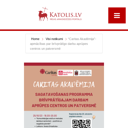
Home
Visi notikumi
“Caritas Akadēmija”-
apmācības par brīvprātīgo darbu aprūpes
centros un patversmē