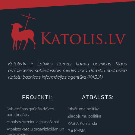
Katolis.lv ir Latvijas Romas katoļu baznīcas Rīgas
arhidiecēzes sabiedriskais medijs, kura darbību nodrošina
Katoļu baznīcas informācijas aģentūra (KABIA).
PROJEKTI:
ATBALSTS:
Sabiedrības garīgās dzīves
Privātuma politika
padziļināšana
Ziedojumu politika
Atbalsts baznīcu atjaunošanai
KABIA Komanda
Atbalsts katoļu organizācijām un
Par KABIA
apvienībām