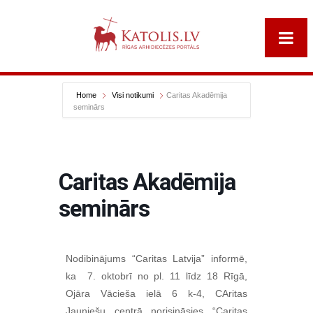
Home
Visi notikumi
Caritas Akadēmija
seminārs
Caritas Akadēmija
seminārs
Nodibinājums “Caritas Latvija” informē,
ka 7. oktobrī no pl. 11 līdz 18 Rīgā,
Ojāra Vācieša ielā 6 k-4, CAritas
Jauniešu centrā norisināsies “Caritas