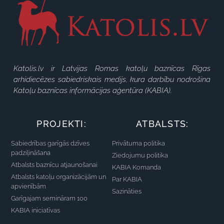
Katolis.lv ir Latvijas Romas katoļu baznīcas Rīgas
arhidiecēzes sabiedriskais medijs, kura darbību nodrošina
Katoļu baznīcas informācijas aģentūra (KABIA).
PROJEKTI:
ATBALSTS:
Sabiedrības garīgās dzīves
Privātuma politika
padziļināšana
Ziedojumu politika
Atbalsts baznīcu atjaunošanai
KABIA Komanda
Atbalsts katoļu organizācijām un
Par KABIA
apvienībām
Sazināties
Garīgajam semināram 100
KABIA iniciatīvas