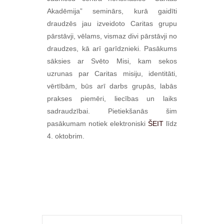
Akadēmija” seminārs, kurā
gaidīti
draudzēs jau izveidoto Caritas grupu
pārstāvji, vēlams, vismaz divi pārstāvji no
draudzes, kā arī garīdznieki. Pasākums
sāksies ar Svēto Misi, kam sekos
uzrunas par Caritas misiju, identitāti,
vērtībām, būs arī darbs grupās, labās
prakses piemēri, liecības un laiks
sadraudzībai. Pietiekšanās šim
pasākumam notiek elektroniski
ŠEIT
līdz
4. oktobrim.