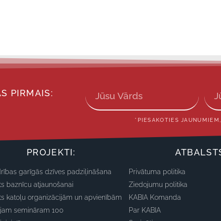
S PIRMAIS:
*PIESAKOTIES JAUNUMIEM,
PROJEKTI:
ATBALST
rības garīgās dzīves padziļināšana
Privātuma politika
ts baznīcu atjaunošanai
Ziedojumu politika
ts katoļu organizācijām un apvienībām
KABIA Komanda
ajam semināram 100
Par KABIA