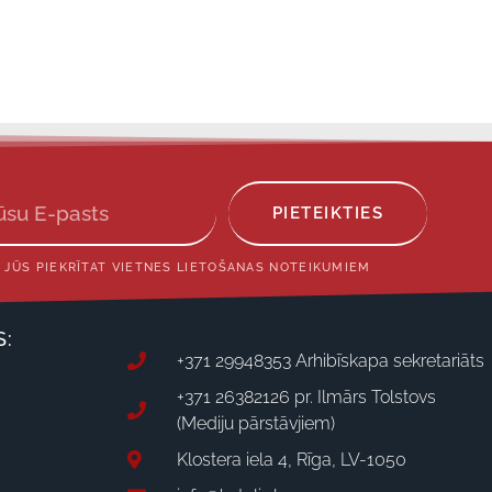
PIETEIKTIES
 JŪS PIEKRĪTAT VIETNES LIETOŠANAS NOTEIKUMIEM
S:
+371 29948353 Arhibīskapa sekretariāts
+371 26382126 pr. Ilmārs Tolstovs
(Mediju pārstāvjiem)
Klostera iela 4, Rīga, LV-1050