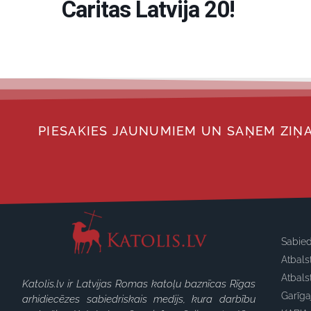
Caritas Latvija 20!
PIESAKIES JAUNUMIEM UN SAŅEM ZIŅA
Sabied
Atbals
Atbals
Katolis.lv ir Latvijas Romas katoļu baznīcas Rīgas
Garīg
arhidiecēzes sabiedriskais medijs, kura darbību