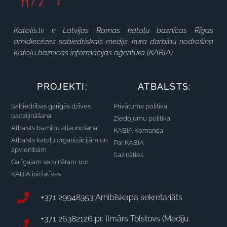
Katolis.lv ir Latvijas Romas katoļu baznīcas Rīgas
arhidiecēzes sabiedriskais medijs, kura darbību nodrošina
Katoļu baznīcas informācijas aģentūra (KABIA).
PROJEKTI:
ATBALSTS:
Sabiedrības garīgās dzīves
Privātuma politika
padziļināšana
Ziedojumu politika
Atbalsts baznīcu atjaunošanai
KABIA Komanda
Atbalsts katoļu organizācijām un
Par KABIA
apvienībām
Sazināties
Garīgajam semināram 100
KABIA iniciatīvas
+371 29948353 Arhibīskapa sekretariāts
+371 26382126 pr. Ilmārs Tolstovs (Mediju