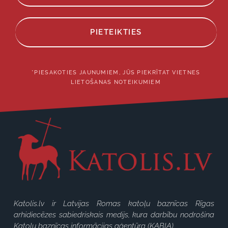
PIETEIKTIES
*PIESAKOTIES JAUNUMIEM, JŪS PIEKRĪTAT VIETNES
LIETOŠANAS NOTEIKUMIEM
Katolis.lv ir Latvijas Romas katoļu baznīcas Rīgas
arhidiecēzes sabiedriskais medijs, kura darbību nodrošina
Katoļu baznīcas informācijas aģentūra (KABIA).