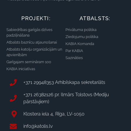
PROJEKTI:
ATBALSTS:
Sabiedrības garīgās dzīves
Privātuma politika
padziļināšana
Ziedojumu politika
Atbalsts baznīcu atjaunošanai
KABIA Komanda
Atbalsts katoļu organizācijām un
Par KABIA
apvienībām
Sazināties
Garīgajam semināram 100
KABIA iniciatīvas
+371 29948353 Arhibīskapa sekretariāts
+371 26382126 pr. Ilmārs Tolstovs (Mediju
pārstāvjiem)
Klostera iela 4, Rīga, LV-1050
info@katolis.lv