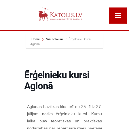
Home
Visi notikumi
Ērģelnieku kursi
Aglonā
Ērģelnieku kursi
Aglonā
Aglonas bazilikas klosterī no 25. līdz 27.
jūlijam notiks ērģelnieku kursi. Kursu
laikā būw teorētiskas un praktiskas
nodarbības par repertuāra izvēli Svētajai