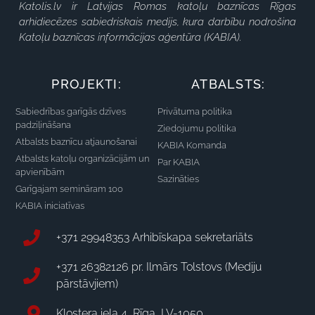
Katolis.lv ir Latvijas Romas katoļu baznīcas Rīgas
arhidiecēzes sabiedriskais medijs, kura darbību nodrošina
Katoļu baznīcas informācijas aģentūra (KABIA).
PROJEKTI:
ATBALSTS:
Sabiedrības garīgās dzīves
Privātuma politika
padziļināšana
Ziedojumu politika
Atbalsts baznīcu atjaunošanai
KABIA Komanda
Atbalsts katoļu organizācijām un
Par KABIA
apvienībām
Sazināties
Garīgajam semināram 100
KABIA iniciatīvas
+371 29948353 Arhibīskapa sekretariāts
+371 26382126 pr. Ilmārs Tolstovs (Mediju
pārstāvjiem)
Klostera iela 4, Rīga, LV-1050