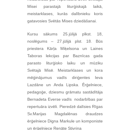
Misei parastajā liturģiskajā laikā,
meistarklases, kurās dalībnieku koris
gatavosies Svētās Mises dziedāšanai.
Kursu sākums 25.jūlijā plkst. 18,
noslēgums – 27.jūlijā plst. 18. Būs
priestera Kārļa Miķelsona un Laines
Taboras lekcijas par Baznīcas gada
parasto liturģisko laiku un mūziku
Svētajā Misē. Meistarklases un kora
mēģinājumus vadīs diriģentes Ieva
Lazdāne un Anda Lipska. Ērģelniece,
pedagoģe, dziesmu grāmatu sastādītāja
Bernadeta Everse vadīs nodarbības par
repertuāra izvēli. Pieredzē dalīsies Rīgas
Sv.Marijas Magdalēnas draudzes
ērģelniece Digna Markule un komponiste
un ērģelniece Renāte Stivriņa