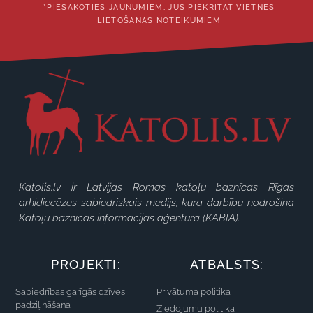
*PIESAKOTIES JAUNUMIEM, JŪS PIEKRĪTAT VIETNES
LIETOŠANAS NOTEIKUMIEM
Katolis.lv ir Latvijas Romas katoļu baznīcas Rīgas
arhidiecēzes sabiedriskais medijs, kura darbību nodrošina
Katoļu baznīcas informācijas aģentūra (KABIA).
PROJEKTI:
ATBALSTS:
Sabiedrības garīgās dzīves
Privātuma politika
padziļināšana
Ziedojumu politika