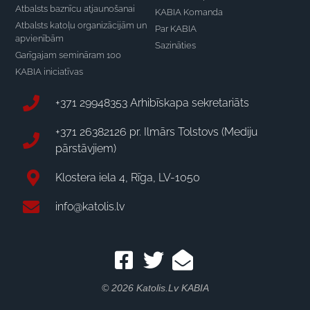
Atbalsts baznīcu atjaunošanai
KABIA Komanda
Atbalsts katoļu organizācijām un
Par KABIA
apvienībām
Sazināties
Garīgajam semināram 100
KABIA iniciatīvas
+371 29948353 Arhibīskapa sekretariāts
+371 26382126 pr. Ilmārs Tolstovs (Mediju
pārstāvjiem)
Klostera iela 4, Rīga, LV-1050
info@katolis.lv
© 2026 Katolis.lv KABIA