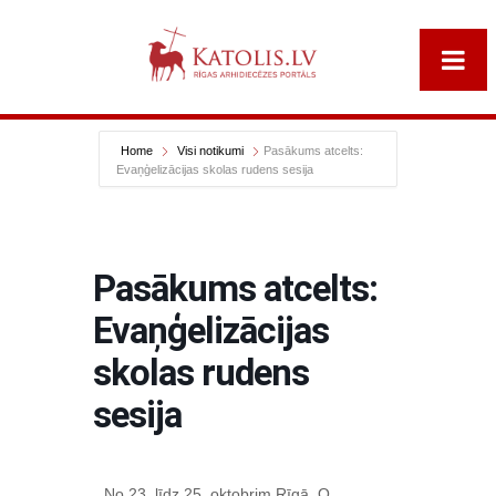
Home
Visi notikumi
Pasākums atcelts:
Evaņģelizācijas skolas rudens sesija
Pasākums atcelts:
Evaņģelizācijas
skolas rudens
sesija
No 23. līdz 25. oktobrim Rīgā, O.