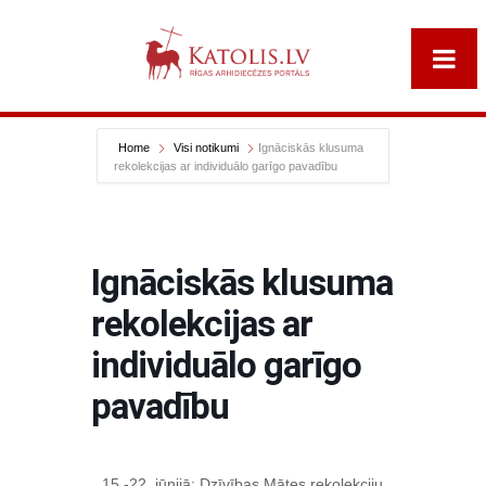
Home
Visi notikumi
Ignāciskās klusuma
rekolekcijas ar individuālo garīgo pavadību
Ignāciskās klusuma
rekolekcijas ar
individuālo garīgo
pavadību
15.-22. jūnijā; Dzīvības Mātes rekolekciju