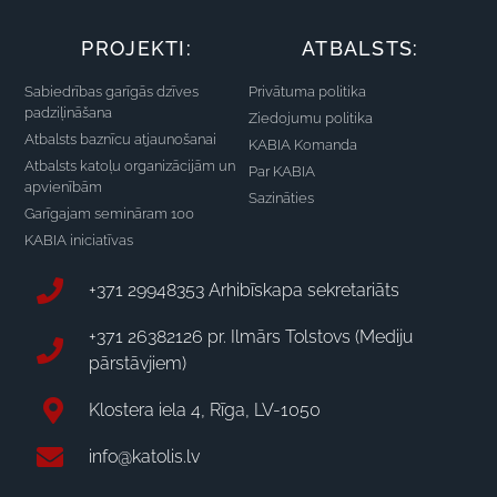
PROJEKTI:
ATBALSTS:
Sabiedrības garīgās dzīves
Privātuma politika
padziļināšana
Ziedojumu politika
Atbalsts baznīcu atjaunošanai
KABIA Komanda
Atbalsts katoļu organizācijām un
Par KABIA
apvienībām
Sazināties
Garīgajam semināram 100
KABIA iniciatīvas
+371 29948353 Arhibīskapa sekretariāts
+371 26382126 pr. Ilmārs Tolstovs (Mediju
pārstāvjiem)
Klostera iela 4, Rīga, LV-1050
info@katolis.lv