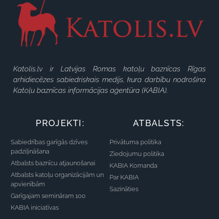
Katolis.lv ir Latvijas Romas katoļu baznīcas Rīgas
arhidiecēzes sabiedriskais medijs, kura darbību nodrošina
Katoļu baznīcas informācijas aģentūra (KABIA).
PROJEKTI:
ATBALSTS:
Sabiedrības garīgās dzīves
Privātuma politika
padziļināšana
Ziedojumu politika
Atbalsts baznīcu atjaunošanai
KABIA Komanda
Atbalsts katoļu organizācijām un
Par KABIA
apvienībām
Sazināties
Garīgajam semināram 100
KABIA iniciatīvas