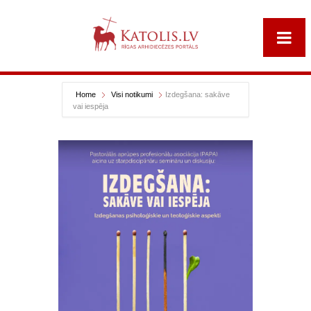
Home
Visi notikumi
Izdegšana: sakāve
vai iespēja