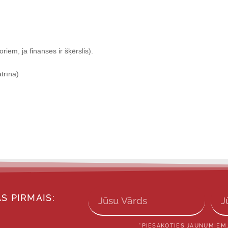
iem, ja finanses ir šķērslis).
trīna)
S PIRMAIS:
*PIESAKOTIES JAUNUMIEM,