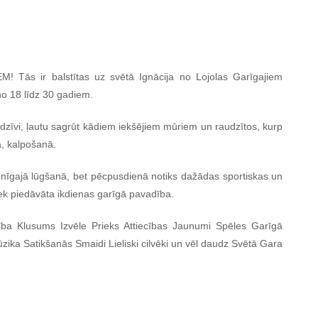
M! Tās ir balstītas uz svētā Ignācija no Lojolas Garīgajiem
no 18 līdz 30 gadiem.
 dzīvi, ļautu sagrūt kādiem iekšējiem mūriem un raudzītos, kurp
ā, kalpošanā.
onīgajā lūgšanā, bet pēcpusdienā notiks dažādas sportiskas un
iek piedāvāta ikdienas garīgā pavadība.
ība Klusums Izvēle Prieks Attiecības Jaunumi Spēles Garīgā
a Satikšanās Smaidi Lieliski cilvēki un vēl daudz Svētā Gara