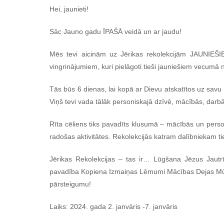
Hei, jaunieti!
Sāc Jauno gadu ĪPAŠĀ veidā un ar jaudu!
Mēs tevi aicinām uz Jērikas rekolekcijām JAUNIEŠIE
vingrinājumiem, kuri pielāgoti tieši jauniešiem vecumā 
Tās būs 6 dienas, lai kopā ar Dievu atskatītos uz savu
Viņš tevi vada tālāk personiskajā dzīvē, mācībās, darb
Rīta cēliens tiks pavadīts klusumā – mācībās un pers
radošas aktivitātes. Rekolekcijās katram dalībniekam t
Jērikas Rekolekcijas – tas ir… Lūgšana Jēzus Jautr
pavadība Kopiena Izmaiņas Lēmumi Mācības Dejas Mūzik
pārsteigumu!
Laiks: 2024. gada 2. janvāris -7. janvāris