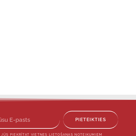
PIETEIKTIES
 JŪS PIEKRĪTAT VIETNES LIETOŠANAS NOTEIKUMIEM