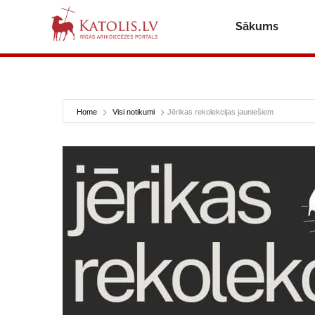
Sākums
Home
Visi notikumi
Jērikas rekolekcijas jauniešiem