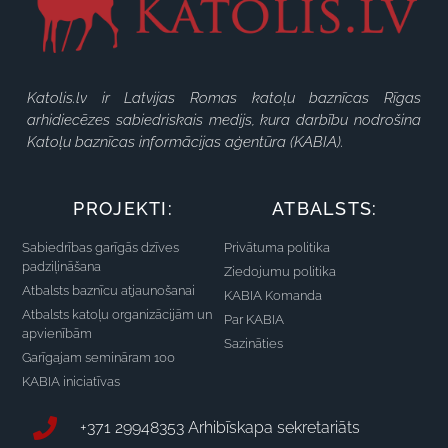
Katolis.lv ir Latvijas Romas katoļu baznīcas Rīgas
arhidiecēzes sabiedriskais medijs, kura darbību nodrošina
Katoļu baznīcas informācijas aģentūra (KABIA).
PROJEKTI:
ATBALSTS:
Sabiedrības garīgās dzīves
Privātuma politika
padziļināšana
Ziedojumu politika
Atbalsts baznīcu atjaunošanai
KABIA Komanda
Atbalsts katoļu organizācijām un
Par KABIA
apvienībām
Sazināties
Garīgajam semināram 100
KABIA iniciatīvas
+371 29948353 Arhibīskapa sekretariāts