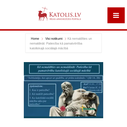
Home
Visi notikumi
Kā nemaldīties un
nemaldināt: Patiesība kā pamatvērtība
katoliskajā sociālajā mācībā