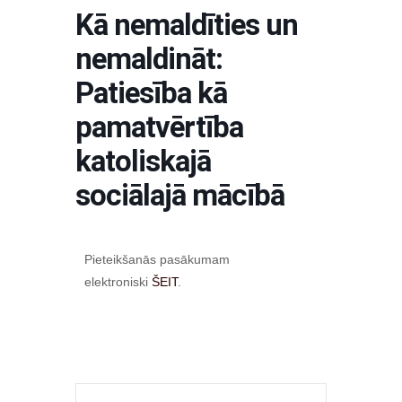
Kā nemaldīties un
nemaldināt:
Patiesība kā
pamatvērtība
katoliskajā
sociālajā mācībā
Pieteikšanās pasākumam
elektroniski
ŠEIT
.