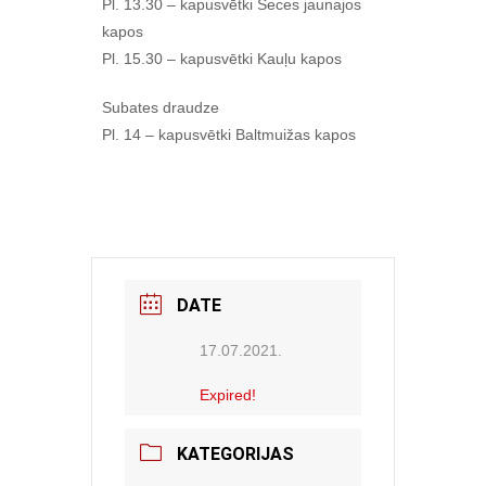
Pl. 13.30 – kapusvētki Seces jaunajos
kapos
Pl. 15.30 – kapusvētki Kauļu kapos
Subates draudze
Pl. 14 – kapusvētki Baltmuižas kapos
DATE
17.07.2021.
Expired!
KATEGORIJAS