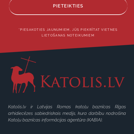
PIETEIKTIES
*PIESAKOTIES JAUNUMIEM, JŪS PIEKRĪTAT VIETNES
LIETOŠANAS NOTEIKUMIEM
Katolis.lv ir Latvijas Romas katoļu baznīcas Rīgas
arhidiecēzes sabiedriskais medijs, kura darbību nodrošina
Katoļu baznīcas informācijas aģentūra (KABIA).