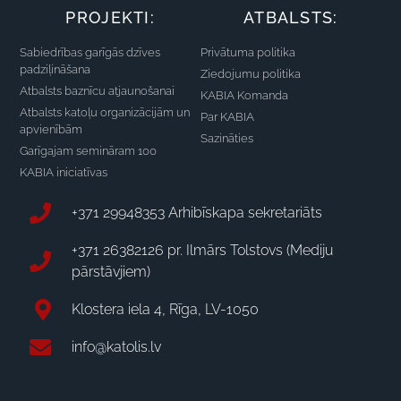
PROJEKTI:
ATBALSTS:
Sabiedrības garīgās dzīves
Privātuma politika
padziļināšana
Ziedojumu politika
Atbalsts baznīcu atjaunošanai
KABIA Komanda
Atbalsts katoļu organizācijām un
Par KABIA
apvienībām
Sazināties
Garīgajam semināram 100
KABIA iniciatīvas
+371 29948353 Arhibīskapa sekretariāts
+371 26382126 pr. Ilmārs Tolstovs (Mediju
pārstāvjiem)
Klostera iela 4, Rīga, LV-1050
info@katolis.lv