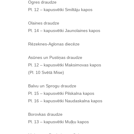
Ogres draudze
Pl. 12 – kapusvētki Smiltāju kapos
Olaines draudze
Pl. 14 – kapusvētki Jaunolaines kapos
Rēzeknes-Aglonas diecēze
Asūnes un Pustiņas draudze
Pl. 12 – kapusvētki Maksimovas kapos
(Pl. 10 Svētā Mise)
Balvu un Sprogu draudze
Pl. 15 – kapusvētki Pilskalna kapos
Pl. 16 – kapusvētki Naudaskalna kapos
Borovkas draudze
Pl. 13 – kapusvētki Muļķu kapos