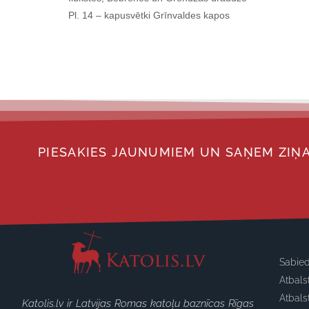
Pl. 14 – kapusvētki Grīnvaldes kapos
PIESAKIES JAUNUMIEM UN SAŅEM ZIŅA
Sabied
Atbals
Atbals
Katolis.lv ir Latvijas Romas katoļu baznīcas Rīgas