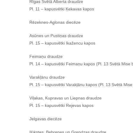
Rīgas Svētā Alberta draudze
Pl. 11 – kapusvētki Ķekavas kapos
Rēzeknes-Aglonas diecēze
Asūnes un Pustiņas draudze
Pl. 15 – kapusvētki Ikažencu kapos
Feimaņu draudze
Pl. 14 – kapusvētki Feimaņu kapos (Pl. 13 Svētā Mise 
Varakļānu draudze
Pl. 15 – kapusvētki Varakļānu kapos (Pl. 13 Svētā Mise
Viļakas, Kupravas un Liepnas draudze
Pl. 15 – kapusvētki Rejevas kapos
Jelgavas diecēze
Ilūkstes, Bebrenes un Grendzas draudze