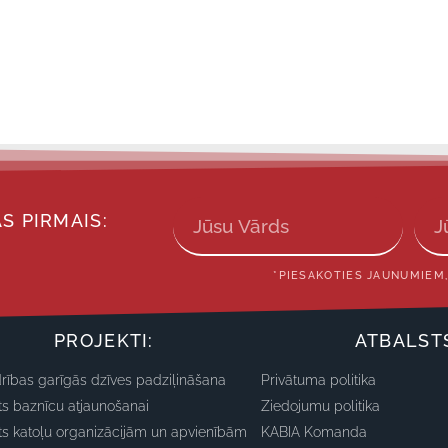
S PIRMAIS:
*PIESAKOTIES JAUNUMIEM,
PROJEKTI:
ATBALST
rības garīgās dzīves padziļināšana
Privātuma politika
ts baznīcu atjaunošanai
Ziedojumu politika
ts katoļu organizācijām un apvienībām
KABIA Komanda