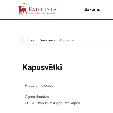
Sākums
Home
Visi notikumi
Kapusvētki
Kapusvētki
Rīgas arhidiecēze
Ogres draudze
Pl. 13 – kapusvētki Ķeguma kapos