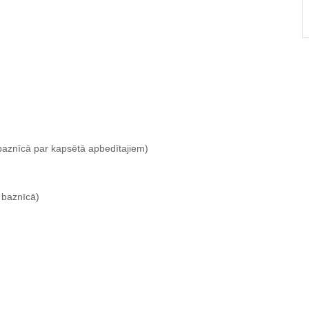
baznīcā par kapsētā apbedītajiem)
 baznīcā)