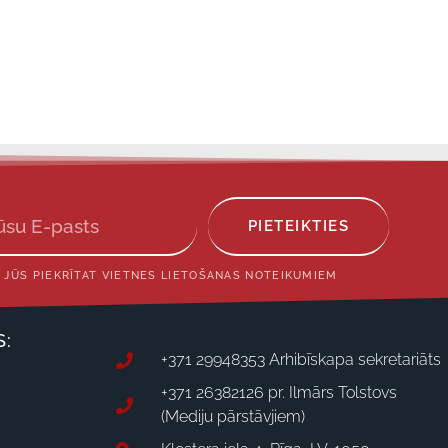
PIETEIKTIES
 JŪS PIEKRĪTAT VIETNES LIETOŠANAS NOTEIKUMIEM
S:
+371 29948353 Arhibīskapa sekretariāts
+371 26382126 pr. Ilmārs Tolstovs
(Mediju pārstāvjiem)