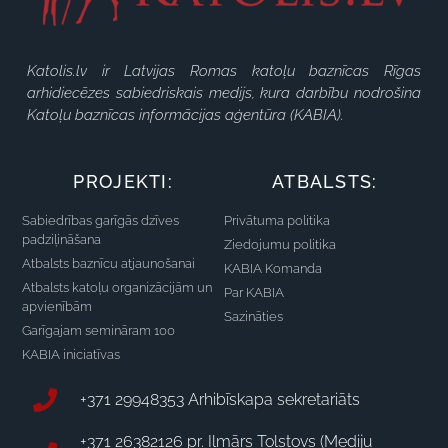
Katolis.lv ir Latvijas Romas katoļu baznīcas Rīgas
arhidiecēzes sabiedriskais medijs, kura darbību nodrošina
Katoļu baznīcas informācijas aģentūra (KABIA).
PROJEKTI:
ATBALSTS:
Sabiedrības garīgās dzīves
Privātuma politika
padziļināšana
Ziedojumu politika
Atbalsts baznīcu atjaunošanai
KABIA Komanda
Atbalsts katoļu organizācijām un
Par KABIA
apvienībām
Sazināties
Garīgajam semināram 100
KABIA iniciatīvas
+371 29948353 Arhibīskapa sekretariāts
+371 26382126 pr. Ilmārs Tolstovs (Mediju