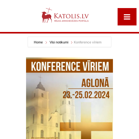
Home
Visi notikumi
Konference vīriem