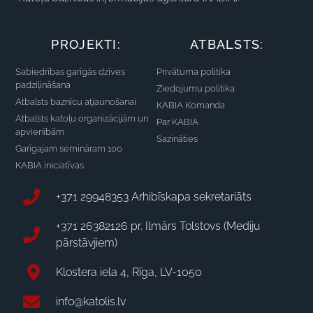
PROJEKTI:
ATBALSTS:
Sabiedrības garīgās dzīves
Privātuma politika
padziļināšana
Ziedojumu politika
Atbalsts baznīcu atjaunošanai
KABIA Komanda
Atbalsts katoļu organizācijām un
Par KABIA
apvienībām
Sazināties
Garīgajam semināram 100
KABIA iniciatīvas
+371 29948353 Arhibīskapa sekretariāts
+371 26382126 pr. Ilmārs Tolstovs (Mediju
pārstāvjiem)
Klostera iela 4, Rīga, LV-1050
info@katolis.lv