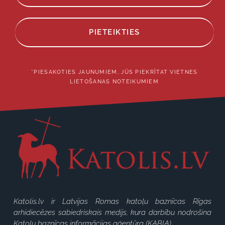
PIETEIKTIES
*PIESAKOTIES JAUNUMIEM, JŪS PIEKRĪTAT VIETNES
LIETOŠANAS NOTEIKUMIEM
Katolis.lv ir Latvijas Romas katoļu baznīcas Rīgas
arhidiecēzes sabiedriskais medijs, kura darbību nodrošina
Katoļu baznīcas informācijas aģentūra (KABIA).