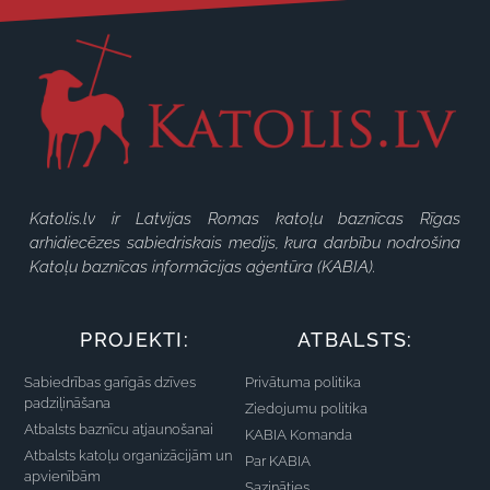
Katolis.lv ir Latvijas Romas katoļu baznīcas Rīgas
arhidiecēzes sabiedriskais medijs, kura darbību nodrošina
Katoļu baznīcas informācijas aģentūra (KABIA).
PROJEKTI:
ATBALSTS:
Sabiedrības garīgās dzīves
Privātuma politika
padziļināšana
Ziedojumu politika
Atbalsts baznīcu atjaunošanai
KABIA Komanda
Atbalsts katoļu organizācijām un
Par KABIA
apvienībām
Sazināties