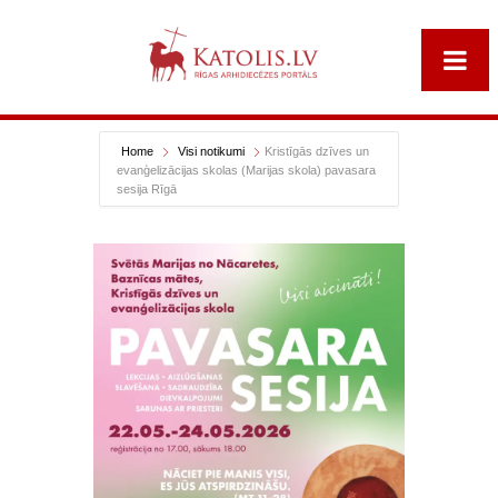
Home
Visi notikumi
Kristīgās dzīves un
evanģelizācijas skolas (Marijas skola) pavasara
sesija Rīgā