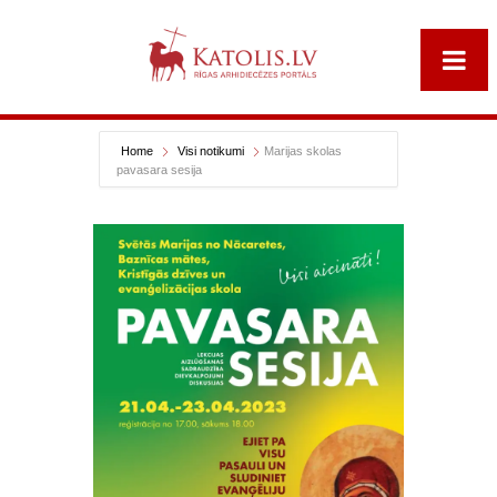
Home
Visi notikumi
Marijas skolas
pavasara sesija