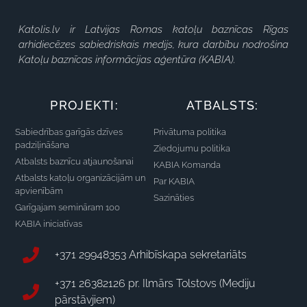
Katolis.lv ir Latvijas Romas katoļu baznīcas Rīgas
arhidiecēzes sabiedriskais medijs, kura darbību nodrošina
Katoļu baznīcas informācijas aģentūra (KABIA).
PROJEKTI:
ATBALSTS:
Sabiedrības garīgās dzīves
Privātuma politika
padziļināšana
Ziedojumu politika
Atbalsts baznīcu atjaunošanai
KABIA Komanda
Atbalsts katoļu organizācijām un
Par KABIA
apvienībām
Sazināties
Garīgajam semināram 100
KABIA iniciatīvas
+371 29948353 Arhibīskapa sekretariāts
+371 26382126 pr. Ilmārs Tolstovs (Mediju
pārstāvjiem)