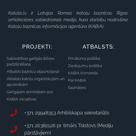
Katolis.lv ir Latvijas Romas katoļu baznīcas Rīgas
arhidiecēzes sabiedriskais medijs, kura darbību nodrošina
Katoļu baznīcas informācijas aģentūra (KABIA).
PROJEKTI:
ATBALSTS:
Sabiedrības garīgās dzīves
Privātuma politika
padziļināšana
Ziedojumu politika
Atbalsts baznīcu atjaunošanai
KABIA Komanda
Atbalsts katoļu organizācijām un
Par KABIA
apvienībām
Sazināties
Garīgajam semināram 100
KABIA iniciatīvas
+371 29948353 Arhibīskapa sekretariāts
+371 26382126 pr. Ilmārs Tolstovs (Mediju
pārstāvjiem)