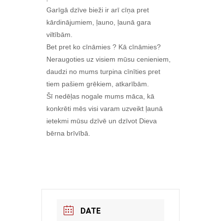
Garīgā dzīve bieži ir arī cīņa pret
kārdinājumiem, ļauno, ļaunā gara
viltībām.
Bet pret ko cīnāmies ? Kā cīnāmies?
Neraugoties uz visiem mūsu cenieniem,
daudzi no mums turpina cīnīties pret
tiem pašiem grēkiem, atkarībām.
Šī nedēļas nogale mums māca, kā
konkrēti mēs visi varam uzveikt ļaunā
ietekmi mūsu dzīvē un dzīvot Dieva
bērna brīvībā.
DATE