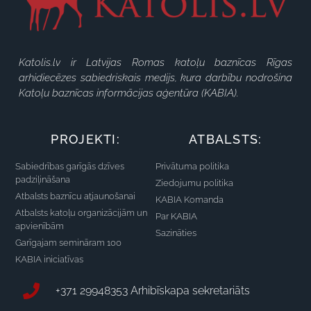
Katolis.lv ir Latvijas Romas katoļu baznīcas Rīgas
arhidiecēzes sabiedriskais medijs, kura darbību nodrošina
Katoļu baznīcas informācijas aģentūra (KABIA).
PROJEKTI:
ATBALSTS:
Sabiedrības garīgās dzīves
Privātuma politika
padziļināšana
Ziedojumu politika
Atbalsts baznīcu atjaunošanai
KABIA Komanda
Atbalsts katoļu organizācijām un
Par KABIA
apvienībām
Sazināties
Garīgajam semināram 100
KABIA iniciatīvas
+371 29948353 Arhibīskapa sekretariāts