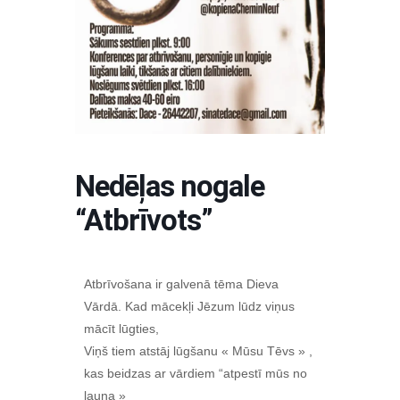
Nedēļas nogale
“Atbrīvots”
Atbrīvošana ir galvenā tēma Dieva
Vārdā. Kad mācekļi Jēzum lūdz viņus
mācīt lūgties,
Viņš tiem atstāj lūgšanu « Mūsu Tēvs » ,
kas beidzas ar vārdiem “atpestī mūs no
ļauna »