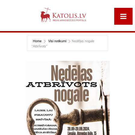
Home
Visi notikumi
Nedēļas nogale
“Atbrīvots”