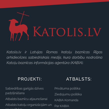
Katolis.lv ir Latvijas Romas katoļu baznīcas Rīgas
arhidiecēzes sabiedriskais medijs, kura darbību nodrošina
Katoļu baznīcas informācijas aģentūra (KABIA).
PROJEKTI:
ATBALSTS:
Sabiedrības garīgās dzīves
Privātuma politika
padziļināšana
Ziedojumu politika
Atbalsts baznīcu atjaunošanai
KABIA Komanda
Atbalsts katoļu organizācijām un
Par KABIA