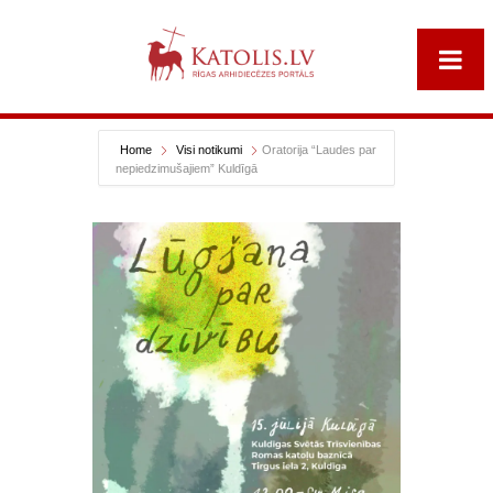
Home
Visi notikumi
Oratorija “Laudes par
nepiedzimušajiem” Kuldīgā