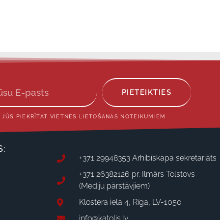
PIETEIKTIES
 JŪS PIEKRĪTAT VIETNES LIETOŠANAS NOTEIKUMIEM
S:
+371 29948353 Arhibīskapa sekretariāts
+371 26382126 pr. Ilmārs Tolstovs
(Mediju pārstāvjiem)
Klostera iela 4, Rīga, LV-1050
info@katolis.lv