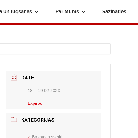
ba un lūgšanas
Par Mums
Sazināties
DATE
18. - 19.02.2023.
Expired!
KATEGORIJAS
Baznīcas svētki