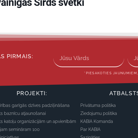
ainīgās Sirds svētki
S PIRMAIS:
*PIESAKOTIES JAUNUMIEM,
PROJEKTI:
ATBALST
rības garīgās dzīves padziļināšana
Privātuma politika
ts baznīcu atjaunošanai
Ziedojumu politika
ts katoļu organizācijām un apvienībām
KABIA Komanda
ajam semināram 100
Par KABIA
iniciatīvas
Sazināties