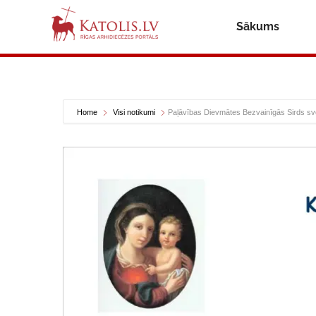
Sākums
Home
Visi notikumi
Paļāvības Dievmātes Bezvainīgās Sirds sv