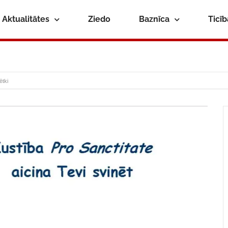
Aktualitātes
Ziedo
Baznīca
Ticī
ētki