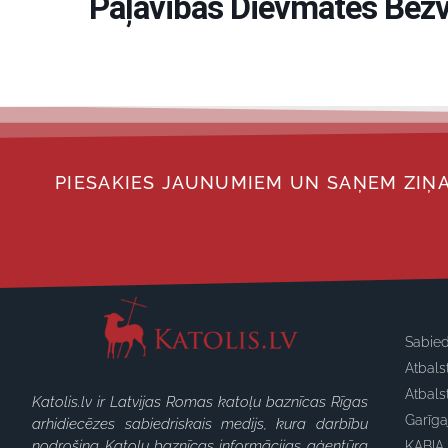
Paļāvības Dievmātes Bezv
PIESAKIES JAUNUMIEM UN SAŅEM ZIŅA
Sabied
Atbals
Atbals
Katolis.lv ir Latvijas Romas katoļu baznīcas Rīgas
Garīg
arhidiecēzes sabiedriskais medijs, kura darbību
nodrošina Katoļu baznīcas informācijas aģentūra
KABIA 