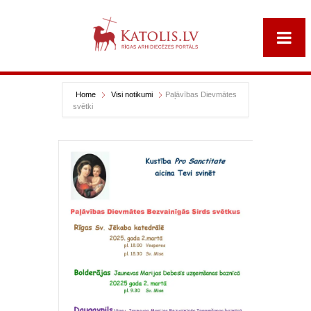
Home
Visi notikumi
Paļāvības Dievmātes
svētki