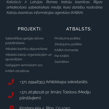
Katolis.lv ir Latvijas Romas katoļu baznīcas Rīgas
arhidiecēzes sabiedriskais medijs, kura darbību nodrošina
Katoļu baznīcas informācijas aģentūra (KABIA).
PROJEKTI:
ATBALSTS:
Sabiedrības garīgās dzīves
Privātuma politika
padziļināšana
Ziedojumu politika
Atbalsts baznīcu atjaunošanai
KABIA Komanda
Atbalsts katoļu organizācijām un
Par KABIA
apvienībām
Sazināties
Garīgajam semināram 100
KABIA iniciatīvas
+371 29948353 Arhibīskapa sekretariāts
+371 26382126 pr. Ilmārs Tolstovs (Mediju
pārstāvjiem)
Klostera iela 4, Rīga, LV-1050