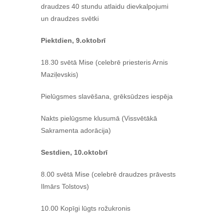
draudzes 40 stundu atlaidu dievkalpojumi
un draudzes svētki
Piektdien, 9.oktobrī
18.30 svētā Mise (celebrē priesteris Arnis
Maziļevskis)
Pielūgsmes slavēšana, grēksūdzes iespēja
Nakts pielūgsme klusumā (Vissvētākā
Sakramenta adorācija)
Sestdien, 10.oktobrī
8.00 svētā Mise (celebrē draudzes prāvests
Ilmārs Tolstovs)
10.00 Kopīgi lūgts rožukronis