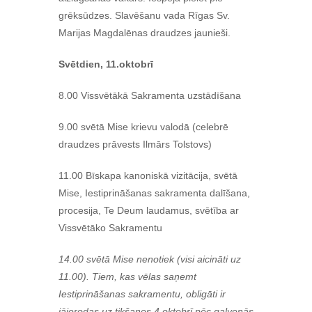
grēksūdzes. Slavēšanu vada Rīgas Sv.
Marijas Magdalēnas draudzes jaunieši.
Svētdien, 11.oktobrī
8.00 Vissvētākā Sakramenta uzstādīšana
9.00 svētā Mise krievu valodā (celebrē
draudzes prāvests Ilmārs Tolstovs)
11.00 Bīskapa kanoniskā vizitācija, svētā
Mise, Iestiprināšanas sakramenta dalīšana,
procesija, Te Deum laudamus, svētība ar
Vissvētāko Sakramentu
14.00 svētā Mise nenotiek (visi aicināti uz
11.00).
Tiem, kas vēlas saņemt
Iestiprināšanas sakramentu, obligāti ir
jāierodas uz tikšanos 4.oktobrī pēc galvenās