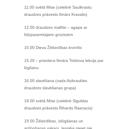
11.00 svētā Mise (celebrē Saulkrastu
draudzes prāvests Ilmārs Kravalis)
12.00 draudzes maltīte – agape ar
līdzpaņemtajiem groziņiem
15.00 Dieva Žēlsirdības kronītis
15.20 – priestera Ilmāra Tolstova lekcija par
lūgšanu
16.00 slavēšana (vada Aizkraukles
draudzes slavēšanas grupa)
18.00 svētā Mise (celebrē Siguldas
draudzes prāvests Rihards Rasnacis)
19.00 Žēlsirdības, izlūgšanas un
aizlūgšanas vakars. Iespēja pieiet pie