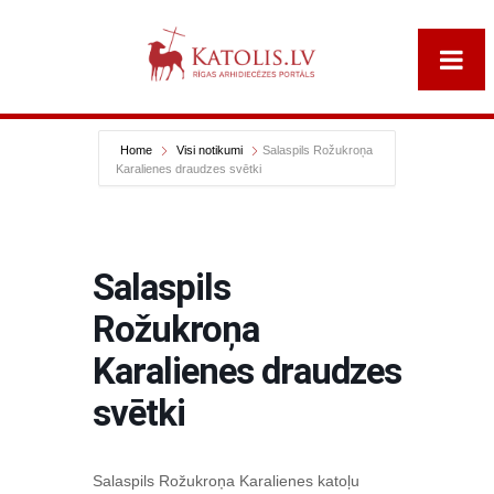
Home
Visi notikumi
Salaspils Rožukroņa
Karalienes draudzes svētki
Salaspils
Rožukroņa
Karalienes draudzes
svētki
Salaspils Rožukroņa Karalienes katoļu