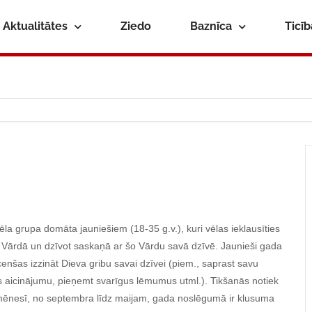
Aktualitātes
Ziedo
Baznīca
Ticī
la grupa domāta jauniešiem (18-35 g.v.), kuri vēlas ieklausīties
 Vārdā un dzīvot saskaņā ar šo Vārdu savā dzīvē. Jaunieši gada
cenšas izzināt Dieva gribu savai dzīvei (piem., saprast savu
s aicinājumu, pieņemt svarīgus lēmumus utml.). Tikšanās notiek
 mēnesī, no septembra līdz maijam, gada noslēgumā ir klusuma