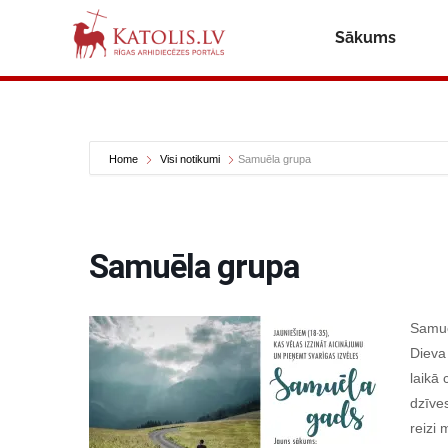
Sākums
Home
Visi notikumi
Samuēla grupa
Samuēla grupa
Samuē
Dieva
laikā 
dzīve
reizi