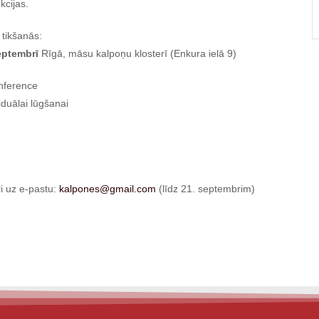
kcijas.
 tikšanās:
eptembrī
Rīgā, māsu kalpoņu klosterī (Enkura ielā 9)
nference
iduālai lūgšanai
i uz e-pastu:
kalpones@gmail.com
(līdz 21. septembrim)