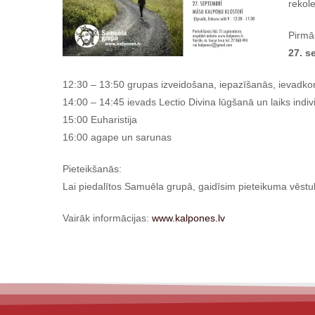
rekole
Pirmā
27. s
12:30 – 13:50 grupas izveidošana, iepazīšanās, ievadko
14:00 – 14:45 ievads Lectio Divina lūgšanā un laiks indiv
15:00 Euharistija
16:00 agape un sarunas
Pieteikšanās:
Lai piedalītos Samuēla grupā, gaidīsim pieteikuma vēstul
Vairāk informācijas:
www.kalpones.lv