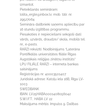
izmantot.
Pieteikšanās semināram:
lolita_ergle@inbox.lv; mob. tālr. nr.
29527064
Semināra dalībnieki saņems apliecību par
16 stundu izglītības programmu.
Piesakoties ir nepieciešami sekojoši dati:
vārds, uzvārds, draudze/ skola, mobilā tel.
nr., e-pasts.
RARZI rekvizīti: Nodibinājums “Laterāna
Pontifikālās universitātes filiāle Rīgas
Augstākais reliģijas zinātņu institūts”
LPU FILIĀLE RARZI – interneta bankas
saīsinājums
Reģistrācijas nr. 40003501407
Juridiskā adrese: Katoļu iela 16B, Rīga LV-
1003
SWEDBANK
IBAN: LV25HABA0001408056042
S.W.I.F.T.: HABA LV 22
Maksājuma mērķis: Impulss 9. Dalības