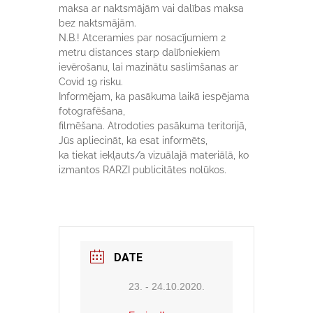
maksa ar naktsmājām vai dalības maksa
bez naktsmājām.
N.B.! Atceramies par nosacījumiem 2
metru distances starp dalībniekiem
ievērošanu, lai mazinātu saslimšanas ar
Covid 19 risku.
Informējam, ka pasākuma laikā iespējama
fotografēšana,
filmēšana. Atrodoties pasākuma teritorijā,
Jūs apliecināt, ka esat informēts,
ka tiekat iekļauts/a vizuālajā materiālā, ko
izmantos RARZI publicitātes nolūkos.
DATE
23. - 24.10.2020.