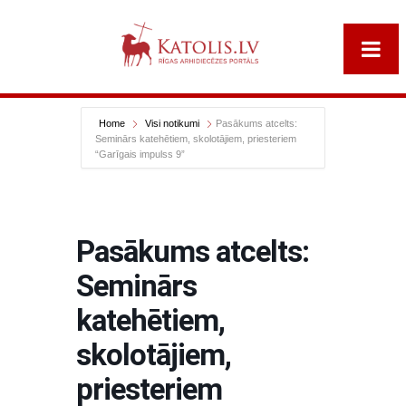
Home
Visi notikumi
Pasākums atcelts:
Seminārs katehētiem, skolotājiem, priesteriem
“Garīgais impulss 9”
Pasākums atcelts:
Seminārs
katehētiem,
skolotājiem,
priesteriem