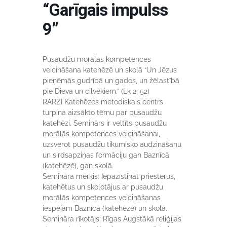
“Garīgais impulss
9”
Pusaudžu morālās kompetences
veicināšana katehēzē un skolā “Un Jēzus
pieņēmās gudrībā un gados, un žēlastībā
pie Dieva un cilvēkiem.” (Lk 2, 52)
RARZI Katehēzes metodiskais centrs
turpina aizsākto tēmu par pusaudžu
katehēzi. Seminārs ir veltīts pusaudžu
morālās kompetences veicināšanai,
uzsverot pusaudžu tikumisko audzināšanu
un sirdsapziņas formāciju gan Baznīcā
(katehēzē), gan skolā.
Semināra mērķis: Iepazīstināt priesterus,
katehētus un skolotājus ar pusaudžu
morālās kompetences veicināšanas
iespējām Baznīcā (katehēzē) un skolā.
Semināra rīkotājs: Rīgas Augstākā reliģijas