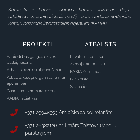
Katolis.lv ir Latvijas Romas katoļu baznīcas Rīgas
arhidiecēzes sabiedriskais medijs, kura darbību nodrošina
Katoļu baznīcas informācijas aģentūra (KABIA).
PROJEKTI:
ATBALSTS:
Sabiedrības garīgās dzīves
Privātuma politika
padziļināšana
Ziedojumu politika
Atbalsts baznīcu atjaunošanai
KABIA Komanda
Atbalsts katoļu organizācijām un
Par KABIA
apvienībām
Sazināties
Garīgajam semināram 100
KABIA iniciatīvas
+371 29948353 Arhibīskapa sekretariāts
+371 26382126 pr. Ilmārs Tolstovs (Mediju
pārstāvjiem)