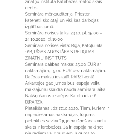
zinātņu institūta Katehēzes metodiskais
centrs.
Semināra mērķauditorija: Priesteri,
katehēti, skolotāji un visi, kas darbojas
izglītības jomā.
Semināra norises laiks: 23.10. pl. 15.00 –
24.10.2020. pl.16.00
Semināra norises vieta: Rīga, Katoļu iela
16B, RĪGAS AUGSTĀKAIS RELIĢIJAS
ZINĀTŅU INSTITŪTS.
Semināra dalības maksa: 25.00 EUR ar
naktsmājām; 15.00 EUR bez naktsmājām.
Dalības maksu ieskaitīt RARZI kontā.
Ārkārtējos gadījumos būs iespēja veikt
maksājumu skaidrā naudā semināra laikā.
Nakšņošanas iespējas: Katoļu iela 16
B(RARZI).
Pieteikšanās līdz 17.10.2020. Tiem, kuriem ir
nepieciešamas naktsmājas, lūgums
pieteikties savlaicīgi, jo nakšņošanas vietu
skaits ir ierobežots. Ja ir iespēja nakšņot
pie radiem vai draugiem, lūgums to