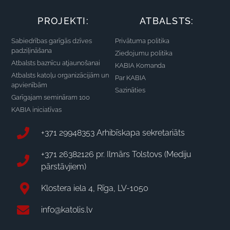
PROJEKTI:
ATBALSTS:
Sabiedrības garīgās dzīves
Privātuma politika
padziļināšana
Ziedojumu politika
Atbalsts baznīcu atjaunošanai
KABIA Komanda
Atbalsts katoļu organizācijām un
Par KABIA
apvienībām
Sazināties
Garīgajam semināram 100
KABIA iniciatīvas
+371 29948353 Arhibīskapa sekretariāts
+371 26382126 pr. Ilmārs Tolstovs (Mediju
pārstāvjiem)
Klostera iela 4, Rīga, LV-1050
info@katolis.lv