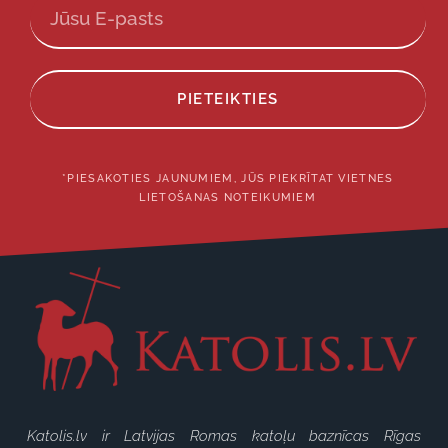
PIETEIKTIES
*PIESAKOTIES JAUNUMIEM, JŪS PIEKRĪTAT VIETNES
LIETOŠANAS NOTEIKUMIEM
Katolis.lv ir Latvijas Romas katoļu baznīcas Rīgas