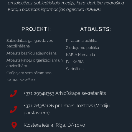
arhidiecēzes sabiedriskais medijs, kura darbību nodrošina
Katoļu baznīcas informācijas aģentūra (KABIA).
PROJEKTI:
ATBALSTS:
Sabiedrības garīgās dzīves
Privātuma politika
padziļināšana
Ziedojumu politika
Atbalsts baznīcu atjaunošanai
KABIA Komanda
Atbalsts katoļu organizācijām un
Par KABIA
apvienībām
Sazināties
Garīgajam semināram 100
KABIA iniciatīvas
+371 29948353 Arhibīskapa sekretariāts
+371 26382126 pr. Ilmārs Tolstovs (Mediju
pārstāvjiem)
Klostera iela 4, Rīga, LV-1050