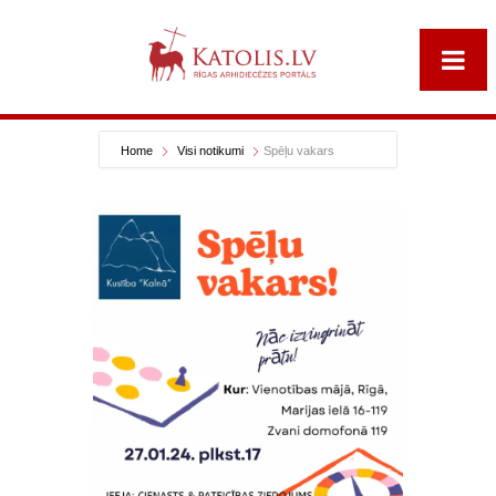
Home
Visi notikumi
Spēļu vakars