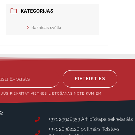
KATEGORIJAS
Baznīcas svētki
PIETEIKTIES
 JŪS PIEKRĪTAT VIETNES LIETOŠANAS NOTEIKUMIEM
S:
+371 29948353 Arhibīskapa sekretariāts
+371 26382126 pr. Ilmārs Tolstovs