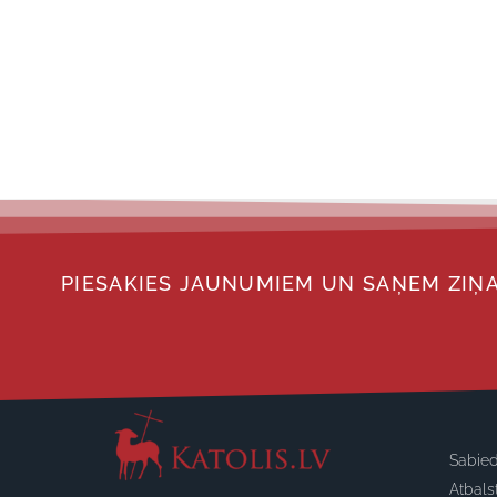
PIESAKIES JAUNUMIEM UN SAŅEM ZIŅA
Sabied
Atbals