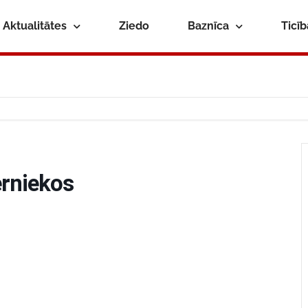
Aktualitātes
Ziedo
Baznīca
Ticī
erniekos