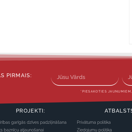
S PIRMAIS:
*PIESAKOTIES JAUNUMIEM,
PROJEKTI:
ATBALST
rības garīgās dzīves padziļināšana
Privātuma politika
ts baznīcu atjaunošanai
Ziedojumu politika