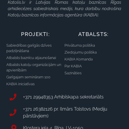
Katolis.lv ir Latvijas Romas katoļu baznīcas Rīgas
arhidiecēzes sabiedriskais medijs, kura darbību nodrošina
Katoļu baznīcas informācijas aģentūra (KABIA).
PROJEKTI:
ATBALSTS:
Sabiedrības garīgās dzīves
Privātuma politika
padziļināšana
Ziedojumu politika
Atbalsts baznīcu atjaunošanai
KABIA Komanda
Atbalsts katoļu organizācijām un
Par KABIA
apvienībām
Sazināties
Garīgajam semināram 100
KABIA iniciatīvas
+371 29948353 Arhibīskapa sekretariāts
+371 26382126 pr. Ilmārs Tolstovs (Mediju
pārstāvjiem)
Klostera iela 4, Rīga, LV-1050