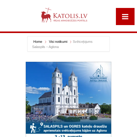
Home
Visi notikumi
Svētceļojums
Salaspils – Aglona