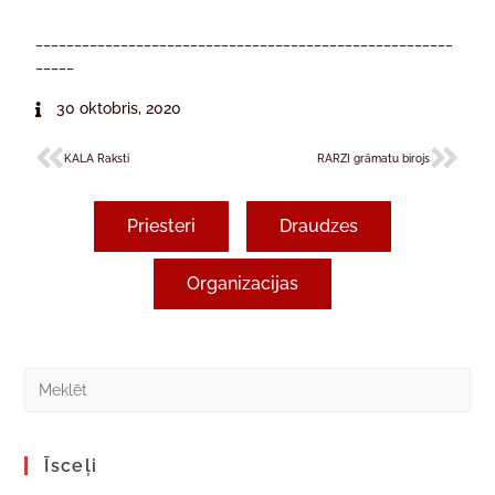
______________________________________________________
_____
30 oktobris, 2020
KALA Raksti
RARZI grāmatu birojs
Priesteri
Draudzes
Organizacijas
Īsceļi