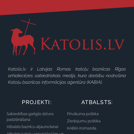
Katolis.lv ir Latvijas Romas katoļu baznīcas Rīgas
arhidiecēzes sabiedriskais medijs, kura darbību nodrošina
Katoļu baznīcas informācijas aģentūra (KABIA).
PROJEKTI:
ATBALSTS:
Sabiedrības garīgās dzīves
Privātuma politika
padziļināšana
Ziedojumu politika
Atbalsts baznīcu atjaunošanai
KABIA Komanda
Atbalsts katoļu organizācijām un