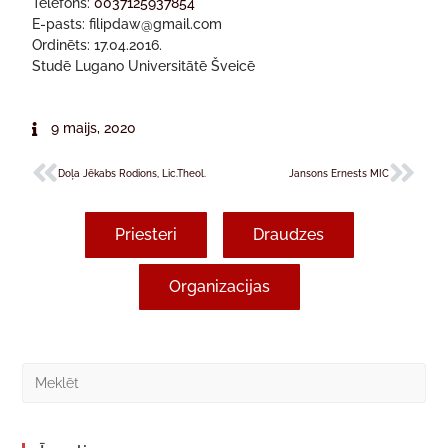
Telefons:
0037125937854
E-pasts: filipdaw@gmail.com
Ordinēts: 17.04.2016.
Studē Lugano Universitātē Šveicē
9 maijs, 2020
Doļa Jēkabs Rodions, Lic.Theol.
Jansons Ernests MIC
Priesteri
Draudzes
Organizacijas