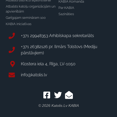
Atbalsts baznīcu atjaunošanai
KABIA Komanda
Atbalsts katoļu organizācijām un
Par KABIA
apvienībām
Sazināties
Garīgajam semināram 100
KABIA iniciatīvas
+371 29948353 Arhibīskapa sekretariāts
+371 26382126 pr. Ilmārs Tolstovs (Mediju
pārstāvjiem)
Klostera iela 4, Rīga, LV-1050
info@katolis.lv
© 2026 Katolis.lv KABIA