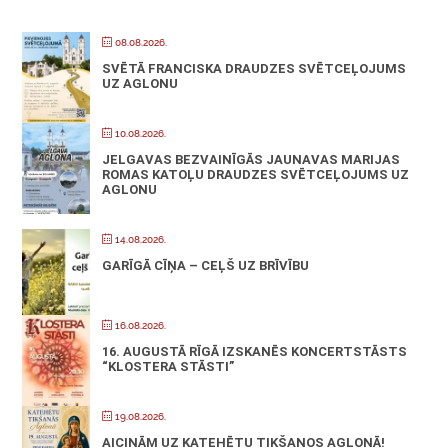
08.08.2026.
SVĒTĀ FRANCISKA DRAUDZES SVĒTCEĻOJUMS
UZ AGLONU
10.08.2026.
JELGAVAS BEZVAINĪGĀS JAUNAVAS MARIJAS
ROMAS KATOĻU DRAUDZES SVĒTCEĻOJUMS UZ
AGLONU
14.08.2026.
GARĪGĀ CĪŅA – CEĻŠ UZ BRĪVĪBU
16.08.2026.
16. AUGUSTĀ RĪGĀ IZSKANĒS KONCERTSTĀSTS
“KLOSTERA STĀSTI”
19.08.2026.
AICINĀM UZ KATEHĒTU TIKŠANOS AGLONĀ!