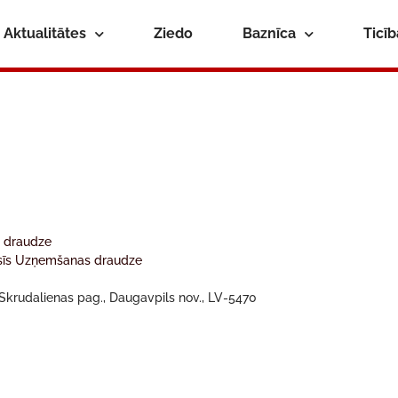
Aktualitātes
Ziedo
Baznīca
Ticī
s draudze
esīs Uzņemšanas draudze
, Skrudalienas pag., Daugavpils nov., LV-5470