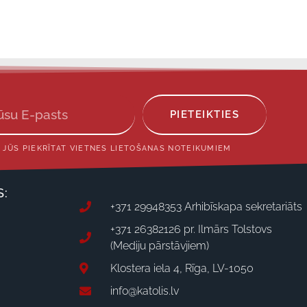
PIETEIKTIES
 JŪS PIEKRĪTAT VIETNES LIETOŠANAS NOTEIKUMIEM
S:
+371 29948353 Arhibīskapa sekretariāts
+371 26382126 pr. Ilmārs Tolstovs
(Mediju pārstāvjiem)
Klostera iela 4, Rīga, LV-1050
info@katolis.lv