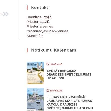
Kontakti
ris
Draudzes Latvijā
Priesteri Latvijā
Priesteri ārzemēs
Organizācijas un apvienības
Nunciatūra
Notikumu Kalendārs
08.08.2026.
SVĒTĀ FRANCISKA
DRAUDZES SVĒTCEĻOJUMS
UZ AGLONU
10.08.2026.
JELGAVAS BEZVAINĪGĀS
JAUNAVAS MARIJAS ROMAS
KATOĻU DRAUDZES
SVĒTCEĻOJUMS UZ AGLONU