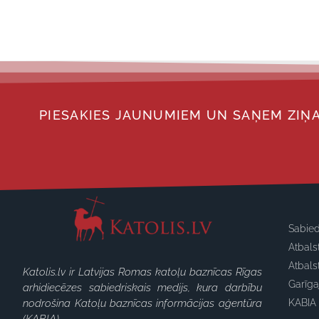
PIESAKIES JAUNUMIEM UN SAŅEM ZIŅA
Sabied
Atbals
Atbals
Katolis.lv ir Latvijas Romas katoļu baznīcas Rīgas
Garīg
arhidiecēzes sabiedriskais medijs, kura darbību
nodrošina Katoļu baznīcas informācijas aģentūra
KABIA 
(KABIA).