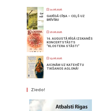
14.08.2026.
GARĪGĀ CĪŅA – CEĻŠ UZ
BRĪVĪBU
16.08.2026.
16. AUGUSTĀ RĪGĀ IZSKANĒS
KONCERTSTĀSTS
“KLOSTERA STĀSTI”
19.08.2026.
AICINĀM UZ KATEHĒTU
TIKŠANOS AGLONĀ!
Ziedo!