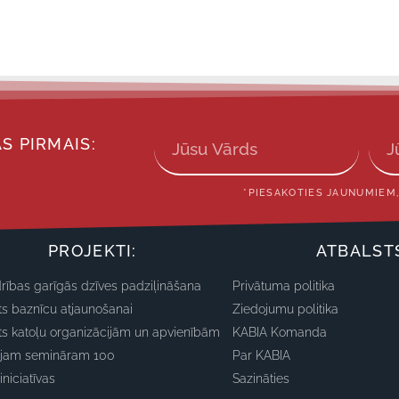
S PIRMAIS:
*PIESAKOTIES JAUNUMIEM,
PROJEKTI:
ATBALST
rības garīgās dzīves padziļināšana
Privātuma politika
ts baznīcu atjaunošanai
Ziedojumu politika
ts katoļu organizācijām un apvienībām
KABIA Komanda
ajam semināram 100
Par KABIA
iniciatīvas
Sazināties